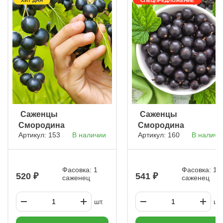
ХИТ ДНЯ
СПЕЦПРЕДЛОЖЕНИЕ
ㅤ Саженцы
ㅤ Саженцы
Смородина
Смородина
Артикул: 153
В наличии
Артикул: 160
В наличи
черная Пигмей
черная Ядрёная
Фасовка: 1
Фасовка: 1
520
541
саженец
саженец
шт.
шт.