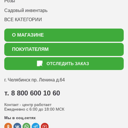
Розы
Садовый инвентарь
ВСЕ КАТЕГОРИИ
О МАГАЗИНЕ
О нас
ПОКУПАТЕЛЯМ
Акции
Как оформить заказ
ОТСЛЕДИТЬ ЗАКАЗ
Доставка
Статьи садоводу
Оплата
Оптовым покупателям
г. Челябинск
пр. Ленина д.64
Контакты
Вопрос-ответ
т. 8 800 600 10 60
Отдел по работе с клиентами
Контакт - центр работает
Политика конфиденциальности
Ежедневно с 6:00 до 18:00 МСК
Мы в соц.сетях
Публичная оферта