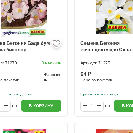
на Бегония Бада бум
Семена Бегония
оза биколор
вечноцветущая Сена
белая F1
ул:
71270
В наличии
Артикул:
71275
54 ₽
Фасовка:
шт
а пакетик
Цена за пакетик
тправки: ежедневно
Срок отправки: ежедневно
шт.
В КОРЗИНУ
шт.
В КО