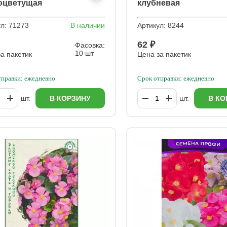
оцветущая
клубневая
ратор красная F1
крупноцветковая Бел
ул:
71273
В наличии
Артикул:
8244
62 ₽
Фасовка:
10 шт
а пакетик
Цена за пакетик
тправки: ежедневно
Срок отправки: ежедневно
шт.
В КОРЗИНУ
шт.
В КО