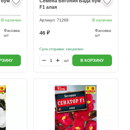
 бум
Семена Бегония Бада бум
F1 алая
В наличии
Артикул:
71268
В наличии
Фасовка:
Фасовка:
46 ₽
шт
шт
Срок отправки: ежедневно
РЗИНУ
шт.
В КОРЗИНУ