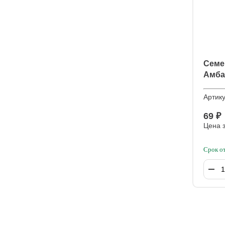
Семе
Амба
Артик
69 ₽
Цена з
Срок о