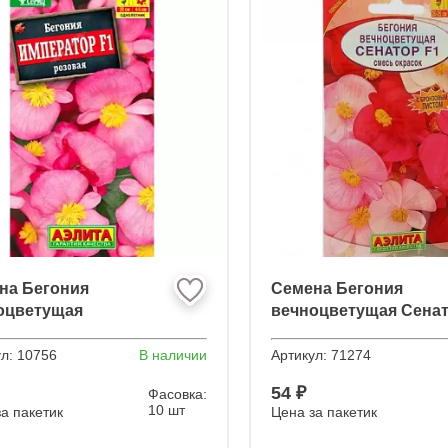
на Бегония
Семена Бегония
оцветущая
вечноцветущая Сена
ратор розовая F1
F1, смесь сортов
ул:
10756
В наличии
Артикул:
71274
54 ₽
Фасовка:
10 шт
а пакетик
Цена за пакетик