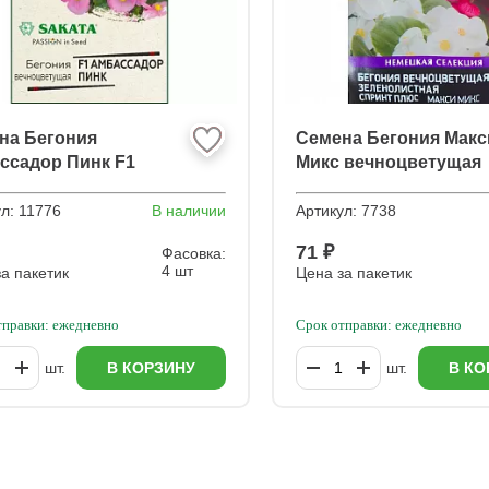
на Бегония
Семена Бегония Макс
ссадор Пинк F1
Микс вечноцветущая
зеленолистная
ул:
11776
В наличии
Артикул:
7738
71 ₽
Фасовка:
4 шт
а пакетик
Цена за пакетик
тправки: ежедневно
Срок отправки: ежедневно
шт.
В КОРЗИНУ
шт.
В КО