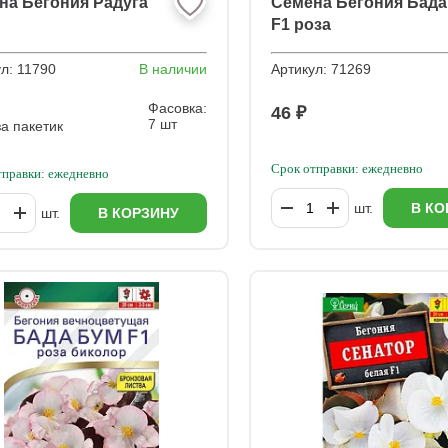
на Бегония Радуга
Семена Бегония Бада
F1 роза
ул:
11790
В наличии
Артикул:
71269
Фасовка:
46 ₽
7 шт
а пакетик
Срок отправки: ежедневно
тправки: ежедневно
шт.
В КО
шт.
В КОРЗИНУ