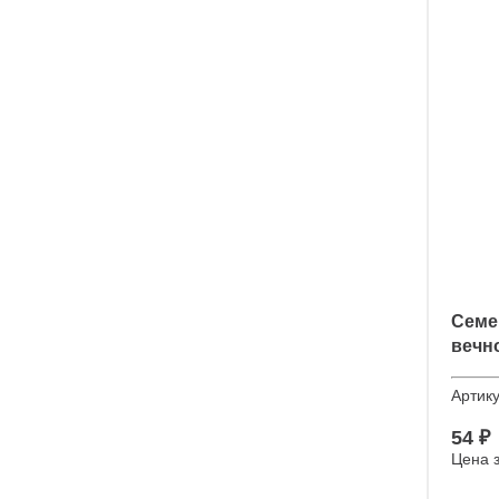
Семе
вечн
Импе
Артик
54 ₽
Цена з