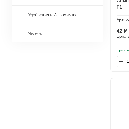
Семе
F1
Удобрения и Агрохимия
Артик
42 ₽
Чеснок
Цена з
Срок о