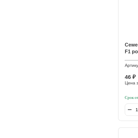
Семе
F1 р
Артик
46 ₽
Цена з
Срок о