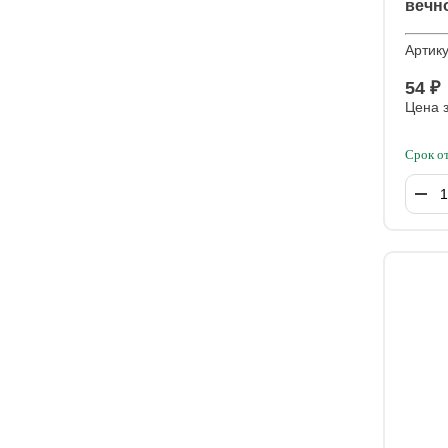
вечн
Импе
Артик
54 ₽
Цена з
Срок о