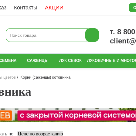
каз
Контакты
АКЦИИ
О
т. 8 80
client
СЕМЕНА
САЖЕНЦЫ
ЛУК-СЕВОК
ЛУКОВИЧНЫЕ И МНОГО
ы цветов
Корни (саженцы) котовника
овника
ать по: