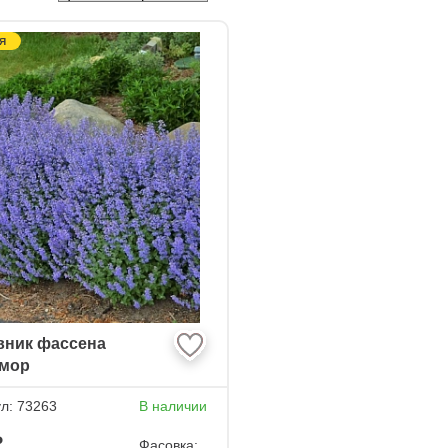
Я
вник фассена
мор
ул:
73263
В наличии
₽
Фасовка: