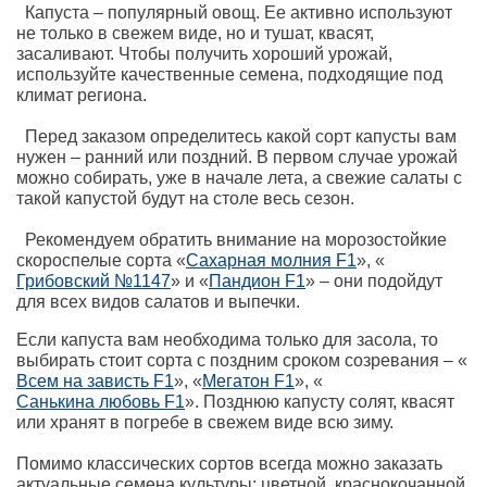
Капуста – популярный овощ. Ее активно используют
не только в свежем виде, но и тушат, квасят,
засаливают. Чтобы получить хороший урожай,
используйте качественные семена, подходящие под
климат региона.
Перед заказом определитесь какой сорт капусты вам
нужен – ранний или поздний. В первом случае урожай
можно собирать, уже в начале лета, а свежие салаты с
такой капустой будут на столе весь сезон.
Рекомендуем обратить внимание на морозостойкие
скороспелые сорта «
Сахарная молния F1
», «
Грибовский №1147
» и «
Пандион F1
» – они подойдут
для всех видов салатов и выпечки.
Если капуста вам необходима только для засола, то
выбирать стоит сорта с поздним сроком созревания – «
Всем на зависть F1
», «
Мегатон F1
», «
Санькина любовь F1
». Позднюю капусту солят, квасят
или хранят в погребе в свежем виде всю зиму.
Помимо классических сортов всегда можно заказать
актуальные семена культуры: цветной, краснокочанной