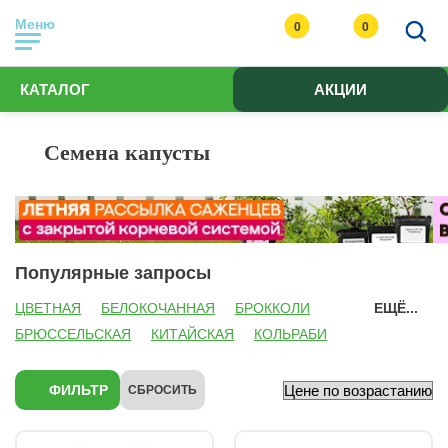
Меню
0
0
КАТАЛОГ
АКЦИИ
Семена капусты
Популярные запросы
ЦВЕТНАЯ
БЕЛОКОЧАННАЯ
БРОККОЛИ
ЕЩЁ...
БРЮССЕЛЬСКАЯ
КИТАЙСКАЯ
КОЛЬРАБИ
КРАСНОКОЧАННАЯ
ЛИСТОВАЯ
ПЕКИНСКАЯ
СЕМЕНА АЛТАЯ
ПАРТНЕР
ФИЛЬТР
СБРОСИТЬ
УРАЛЬСКИЙ ДАЧНИК
АЭЛИТА
ГАВРИШ
ПОЗДНЯЯ (ХРАНЕНИЕ И ЗАСОЛКА)
РАННЯЯ