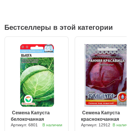
Бестселлеры в этой категории
ㅤ Семена Капуста
ㅤ Семена Капуста
белокочанная
краснокочанная
Артикул: 6801
В наличии
Артикул: 12912
В наличи
Вьюга
Ранняя красавица