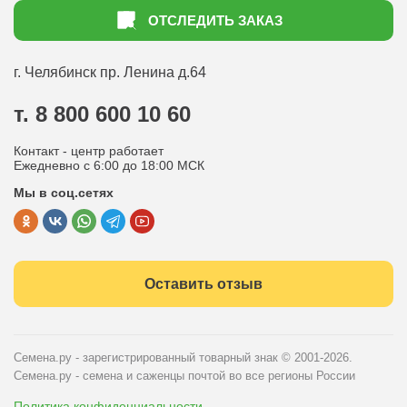
Как оформить заказ
ОТСЛЕДИТЬ ЗАКАЗ
Доставка
Статьи садоводу
Оплата
Оптовым покупателям
г. Челябинск
пр. Ленина д.64
Контакты
Вопрос-ответ
т. 8 800 600 10 60
Отдел по работе с клиентами
Контакт - центр работает
Политика конфиденциальности
Ежедневно с 6:00 до 18:00 МСК
Мы в соц.сетях
Публичная оферта
Оставить отзыв
Семена.ру - зарегистрированный товарный знак
© 2001-2026.
Семена.ру - семена и саженцы почтой во все регионы России
Политика конфиденциальности