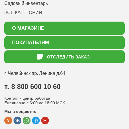
Садовый инвентарь
ВСЕ КАТЕГОРИИ
О МАГАЗИНЕ
О нас
ПОКУПАТЕЛЯМ
Акции
Как оформить заказ
ОТСЛЕДИТЬ ЗАКАЗ
Доставка
Статьи садоводу
Оплата
Оптовым покупателям
г. Челябинск
пр. Ленина д.64
Контакты
Вопрос-ответ
т. 8 800 600 10 60
Отдел по работе с клиентами
Контакт - центр работает
Политика конфиденциальности
Ежедневно с 6:00 до 18:00 МСК
Мы в соц.сетях
Публичная оферта