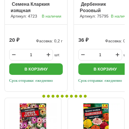
ㅤ Семена Кларкия
ㅤ Дербенник
изящная
Розовый
Артикул: 4723
В наличии
Артикул: 75795
В наличи
Очарование
самоцвет
20
36
Фасовка: 0,2 г
Фасовка: 0,1
шт.
шт.
В КОРЗИНУ
В КОРЗИНУ
Срок отправки: ежедневно
Срок отправки: ежедневно