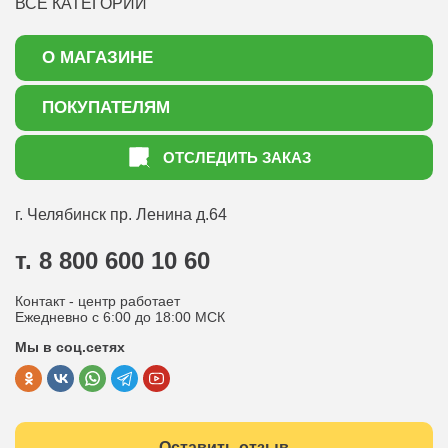
ВСЕ КАТЕГОРИИ
О МАГАЗИНЕ
О нас
ПОКУПАТЕЛЯМ
Акции
Как оформить заказ
ОТСЛЕДИТЬ ЗАКАЗ
Доставка
Статьи садоводу
Оплата
Оптовым покупателям
г. Челябинск
пр. Ленина д.64
Контакты
Вопрос-ответ
т. 8 800 600 10 60
Отдел по работе с клиентами
Контакт - центр работает
Политика конфиденциальности
Ежедневно с 6:00 до 18:00 МСК
Мы в соц.сетях
Публичная оферта
Оставить отзыв