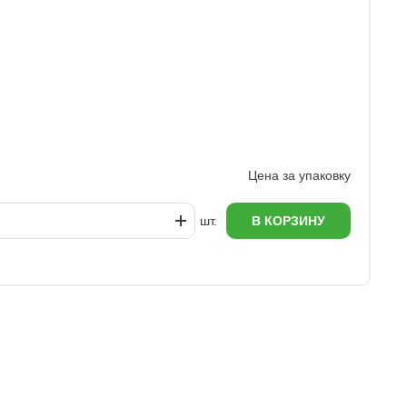
У
1
Цена за упаковку
шт.
В КОРЗИНУ
еж