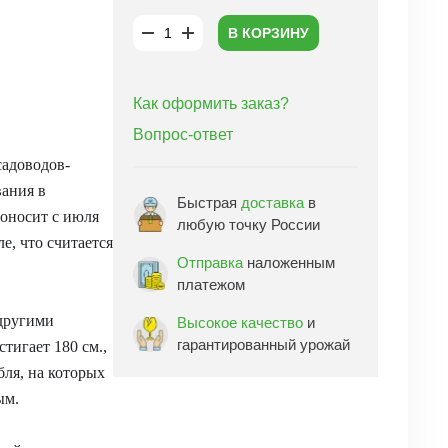
В КОРЗИНУ
Как оформить заказ?
Вопрос-ответ
садоводов-
ания в
Быстрая
доставка
в
доносит с июля
любую точку России
е, что считается
Отправка
наложенным
платежом
 другими
Высокое качество
и
гарантированный урожай
тигает 180 см.,
бля, на которых
ым.