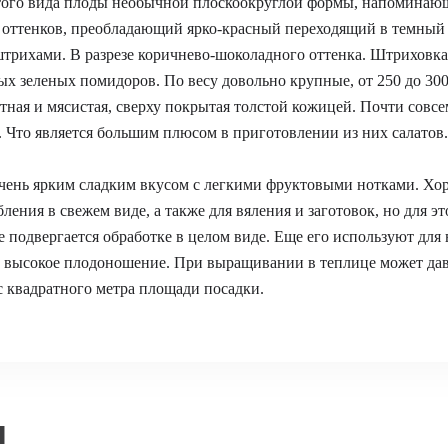
того вида плоды необычной плоскоокруглой формы, напоминающ
 оттенков, преобладающий ярко-красный переходящий в темный 
трихами. В разрезе коричнево-шоколадного оттенка. Штриховка
ых зеленых помидоров. По весу довольно крупные, от 250 до 300 
тная и мясистая, сверху покрытая толстой кожицей. Почти совсе
. Что является большим плюсом в приготовлении из них салатов.
чень ярким сладким вкусом с легкими фруктовыми нотками. Хо
ления в свежем виде, а также для вяления и заготовок, но для эт
е подвергается обработке в целом виде. Еще его используют дл
а высокое плодоношение. При выращивании в теплице может дав
 с квадратного метра площади посадки.
я