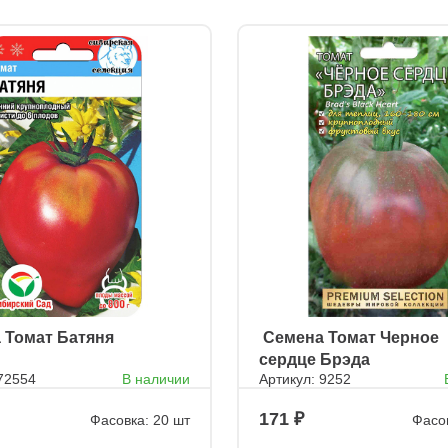
а Томат Батяня
ㅤ Семена Томат Черное
сердце Брэда
 72554
В наличии
Артикул: 9252
171
Фасовка: 20 шт
Фасов