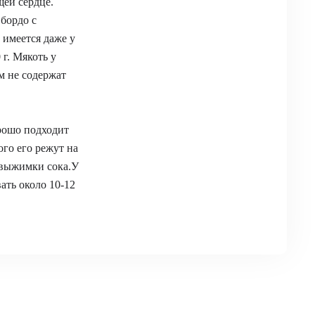
ей сердце.
бордо с
 имеется даже у
г. Мякоть у
м не содержат
рошо подходит
ого его режут на
я выжимки сока.У
ать около 10-12