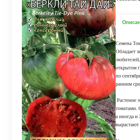
Описа
Семена Том
Обладает х
любителей,
открытом г
по сентябр
ранним сро
Растение э
томатами. 
а иногда и
вырастают 