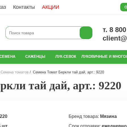
каз
Контакты
АКЦИИ
О
т. 8 80
client
СЕМЕНА
САЖЕНЦЫ
ЛУК-СЕВОК
ЛУКОВИЧНЫЕ И МНОГО
Семена томатов
Семена Томат Беркли тай дай, арт.: 9220
кли тай дай, арт.: 9220
220
Бренд товара:
Мязина
5 шт
Срок отправки:
ежедневно