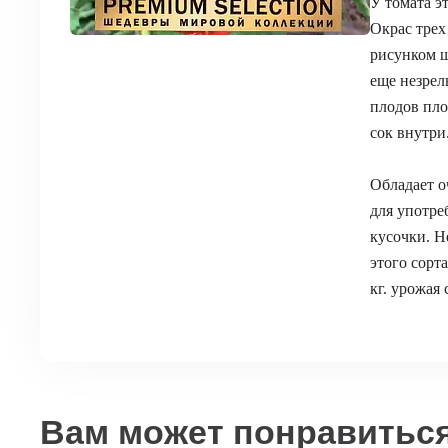
У томата э
Окрас трех
рисунком ш
еще незрел
плодов пло
сок внутри
Обладает о
для употреб
кусочки. Н
этого сорт
кг. урожая
Вам может понравитьс