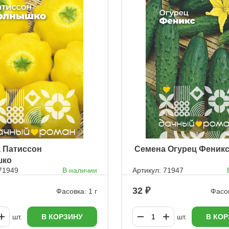
а Патиссон
ㅤ Семена Огурец Феник
шко
 71949
В наличии
Артикул: 71947
32
Фасовка: 1 г
Фасов
шт.
В КОРЗИНУ
шт.
В КОР