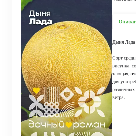
Описа
Дыня Лада
Сорт средн
рисунка, с
тающая, оч
для употре
различных 
ветра.