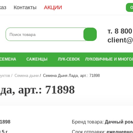
каз
Контакты
АКЦИИ
О
т. 8 80
client
СЕМЕНА
САЖЕНЦЫ
ЛУК-СЕВОК
ЛУКОВИЧНЫЕ И МНОГО
уктов
Семена дыни
Семена Дыня Лада, арт.: 71898
а, арт.: 71898
1898
Бренд товара:
Дачный ро
,5 г
Срок отправки:
ежедневно