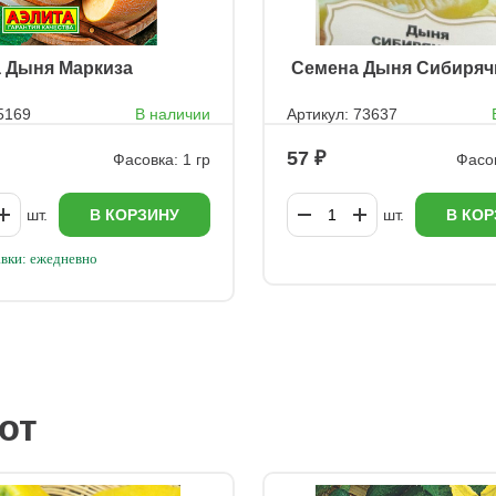
а Дыня Маркиза
ㅤ Семена Дыня Сибиряч
5169
В наличии
Артикул: 73637
57
Фасовка: 1 гр
Фасов
шт.
В КОРЗИНУ
шт.
В КОР
вки: ежедневно
ют