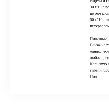
Нормы и сп
30 г/10 л 
интервалом
50 г/ 10 л
интервалом
Полезные с
Высаживать
однако, ес
любое врем
Корневую ш
гибели (со
Под