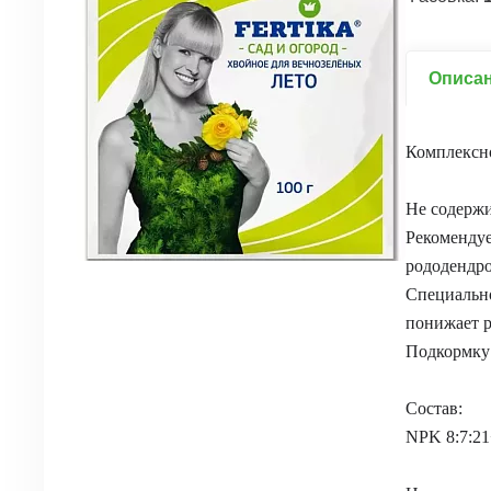
Описа
Комплексн
Не содержи
Рекомендуе
рододендро
Специально
понижает р
Подкормку 
Состав:
NPK 8:7:2