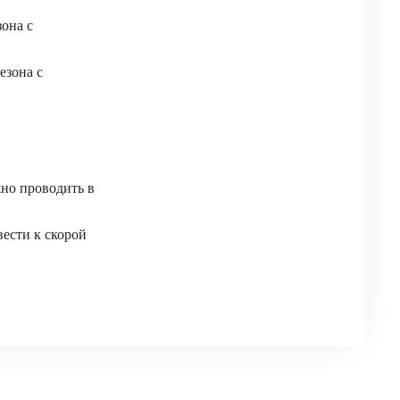
зона с
езона с
жно проводить в
вести к скорой