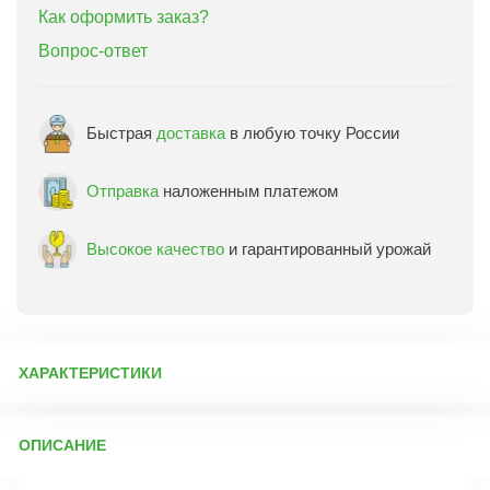
Как оформить заказ?
Вопрос-ответ
Быстрая
доставка
в любую точку России
Отправка
наложенным платежом
Высокое качество
и гарантированный урожай
ХАРАКТЕРИСТИКИ
Артикул:
75869
ОПИСАНИЕ
Бренд товара:
Сады России
Фасовка:
5 луковиц