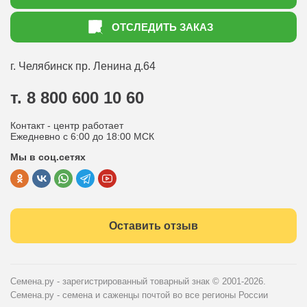
Акции
Как оформить заказ
ОТСЛЕДИТЬ ЗАКАЗ
Доставка
Статьи садоводу
Оплата
Оптовым покупателям
г. Челябинск
пр. Ленина д.64
Контакты
Вопрос-ответ
т. 8 800 600 10 60
Отдел по работе с клиентами
Контакт - центр работает
Политика конфиденциальности
Ежедневно с 6:00 до 18:00 МСК
Мы в соц.сетях
Публичная оферта
Оставить отзыв
Семена.ру - зарегистрированный товарный знак
© 2001-2026.
Семена.ру - семена и саженцы почтой во все регионы России