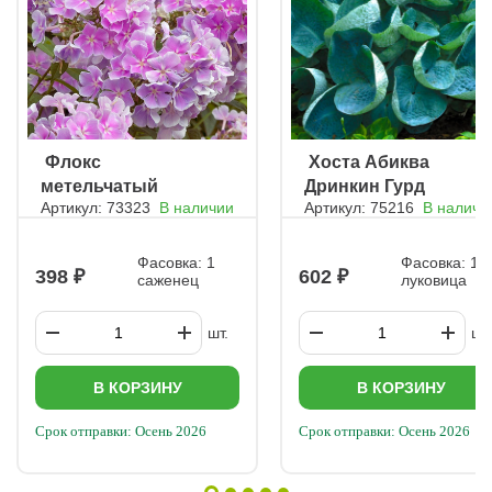
ㅤ Флокс
ㅤ Хоста Абиква
метельчатый
Дринкин Гурд
Артикул: 73323
В наличии
Артикул: 75216
В наличи
Франц Шуберт
Фасовка: 1
Фасовка: 1
398
602
саженец
луковица
шт.
шт.
В КОРЗИНУ
В КОРЗИНУ
Срок отправки: Осень 2026
Срок отправки: Осень 2026