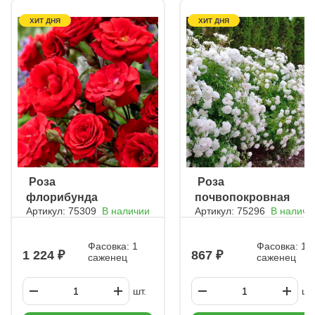
ХИТ ДНЯ
ХИТ ДНЯ
ㅤ Роза
ㅤ Роза
флорибунда
почвопокровная
Артикул: 75309
В наличии
Артикул: 75296
В наличи
Стромболи
Вайт фейри
Фасовка: 1
Фасовка: 1
1 224
867
саженец
саженец
шт.
шт.