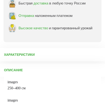
Быстрая
доставка
в любую точку России
Отправка
наложенным платежом
Высокое качество
и гарантированный урожай
ХАРАКТЕРИСТИКИ
Артикул:
75305
ОПИСАНИЕ
Бренд товара:
Сады России
Фасовка:
1 саженец
images
Срок отправки:
Осень 2026
250–400 см
images