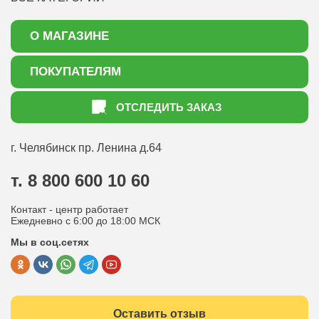
О МАГАЗИНЕ
О нас
ПОКУПАТЕЛЯМ
Акции
Как оформить заказ
ОТСЛЕДИТЬ ЗАКАЗ
Доставка
Статьи садоводу
Оплата
Оптовым покупателям
г. Челябинск
пр. Ленина д.64
Контакты
Вопрос-ответ
т. 8 800 600 10 60
Отдел по работе с клиентами
Контакт - центр работает
Политика конфиденциальности
Ежедневно с 6:00 до 18:00 МСК
Мы в соц.сетях
Публичная оферта
Оставить отзыв