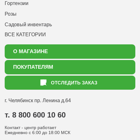
Гортензии
Розы
Садовый инвентарь
ВСЕ КАТЕГОРИИ
О МАГАЗИНЕ
О нас
ПОКУПАТЕЛЯМ
Акции
Как оформить заказ
ОТСЛЕДИТЬ ЗАКАЗ
Доставка
Статьи садоводу
Оплата
Оптовым покупателям
г. Челябинск
пр. Ленина д.64
Контакты
Вопрос-ответ
т. 8 800 600 10 60
Отдел по работе с клиентами
Контакт - центр работает
Политика конфиденциальности
Ежедневно с 6:00 до 18:00 МСК