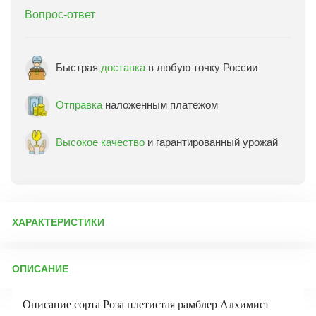
Вопрос-ответ
Быстрая
доставка
в любую точку России
Отправка
наложенным платежом
Высокое качество
и гарантированный урожай
ХАРАКТЕРИСТИКИ
Артикул:
75306
ОПИСАНИЕ
Бренд товара:
Сады России
Фасовка:
1 саженец
Описание сорта Роза плетистая рамблер Алхимист