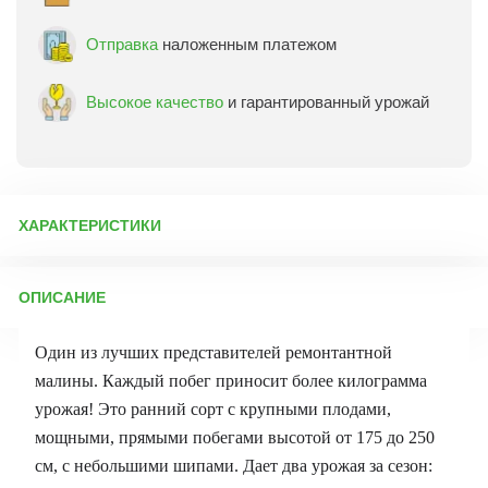
Отправка
наложенным платежом
Высокое качество
и гарантированный урожай
ХАРАКТЕРИСТИКИ
Артикул:
69363
ОПИСАНИЕ
Бренд товара:
Сады России
Фасовка:
1 саженец
Один из лучших представителей ремонтантной
Срок отправки:
Осень 2026
малины. Каждый побег приносит более килограмма
урожая! Это ранний сорт с крупными плодами,
мощными, прямыми побегами высотой от 175 до 250
см, с небольшими шипами. Дает два урожая за сезон: