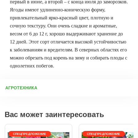
первый в июне, а второй – с конца июля до заморозков.
Ягоды имеют удлиненно-коническую форму,
привлекательный ярко-красный цвет, плотную и
сочную текстуру. Они очень сладкие и ароматные,
весом от 6 до 12 г, хорошо выдерживают хранение до
12 дней. Этот сорт отличается высокой устойчивостью
к заболеваниям и вредителям. В северных областях его
можно обрезать под корень на зиму и собирать плоды с
однолетних побегов.
АГРОТЕХНИКА
Малина – достаточно неприхотливая культура. При
минимальном уходе она способна ежегодно радовать вас
высокими урожаями спелых, крупных ягод. Современные
Вас может заинтересовать
сорта отличаются морозостойкостью, крупноплодностью и
устойчивостью ко многим болезням. На одном месте кусты
малины рекомендуется выращивать не более 8 – 9 лет. После
этого срока урожайность падает, почва обедняется, в ней
накапливаются возбудители болезней, поэтому плантацию
СПЕЦПРЕДЛОЖЕНИЕ
СПЕЦПРЕДЛОЖЕНИЕ