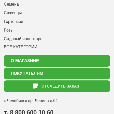
Семена
Саженцы
Гортензии
Розы
Садовый инвентарь
ВСЕ КАТЕГОРИИ
О МАГАЗИНЕ
О нас
ПОКУПАТЕЛЯМ
Акции
Как оформить заказ
ОТСЛЕДИТЬ ЗАКАЗ
Доставка
Статьи садоводу
Оплата
Оптовым покупателям
г. Челябинск
пр. Ленина д.64
Контакты
Вопрос-ответ
т. 8 800 600 10 60