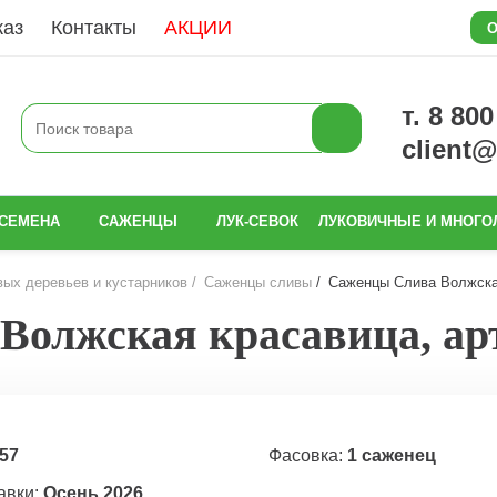
каз
Контакты
АКЦИИ
О
т. 8 80
client
СЕМЕНА
САЖЕНЦЫ
ЛУК-СЕВОК
ЛУКОВИЧНЫЕ И МНОГО
ых деревьев и кустарников
Саженцы сливы
Саженцы Слива Волжская
олжская красавица, арт
57
Фасовка:
1 саженец
авки:
Осень 2026