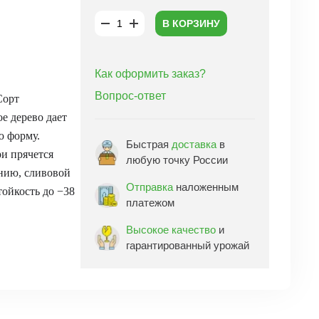
В КОРЗИНУ
Как оформить заказ?
Вопрос-ответ
Сорт
е дерево дает
ю форму.
Быстрая
доставка
в
и прячется
любую точку России
ению, сливовой
Отправка
наложенным
ойкость до −38
платежом
Высокое качество
и
гарантированный урожай