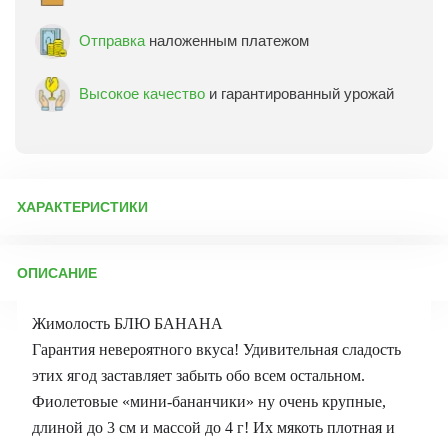
Отправка
наложенным платежом
Высокое качество
и гарантированный урожай
ХАРАКТЕРИСТИКИ
Артикул:
20247
ОПИСАНИЕ
Бренд товара:
Сады России
Фасовка:
1 саженец
Жимолость БЛЮ БАНАНА
Срок отправки:
Осень 2026
Гарантия невероятного вкуса! Удивительная сладость
этих ягод заставляет забыть обо всем остальном.
Фиолетовые «мини-бананчики» ну очень крупные,
длиной до 3 см и массой до 4 г! Их мякоть плотная и