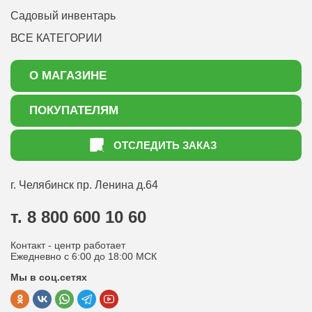
Садовый инвентарь
ВСЕ КАТЕГОРИИ
О МАГАЗИНЕ
О нас
ПОКУПАТЕЛЯМ
Акции
Как оформить заказ
ОТСЛЕДИТЬ ЗАКАЗ
Доставка
Статьи садоводу
Оплата
Оптовым покупателям
г. Челябинск
пр. Ленина д.64
Контакты
Вопрос-ответ
т. 8 800 600 10 60
Отдел по работе с клиентами
Контакт - центр работает
Политика конфиденциальности
Ежедневно с 6:00 до 18:00 МСК
Мы в соц.сетях
Публичная оферта