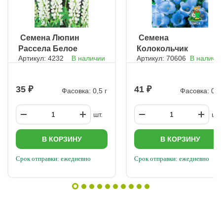
ㅤ Семена Люпин
ㅤ Семена
Рассела Белое
Колокольчик
Артикул: 4232
В наличии
Артикул: 70606
В наличи
пламя
средний Голубой
35
41
Фасовка: 0,5 г
Фасовка: 0,2
шт.
шт.
В КОРЗИНУ
В КОРЗИНУ
Срок отправки: ежедневно
Срок отправки: ежедневно