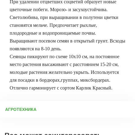
При удалении отцветших соцветий образует новые
цветочные побеги. Морозо- и засухоустойчива.
Светолюбива, при выращивании в полутени цветки
становятся мельче. Предпочитает рыхлые,
плодородные и водопроницаемые почвы.
Выращивают посевом семян в открытый грунт. Всходы
появляются на 8-10 день.
Сеянцы пикируют по схеме 10х10 см, на постоянное
место растения высаживают с расстоянием 15-20 см,
молодые растения желательно укрыть. Используется
для посадки в бордюрах,группах, миксбордерах.
Отлично гармонирует с сортом Карлик Красный.
АГРОТЕХНИКА
Выращивание наперстянки из семян Посев семян в открытый
грунт Семена наперстянки можно высевать прямо в грунт.
Оптимальные сроки — с середины апреля до начала мая (в
зависимости от региона). Основные правила посева: