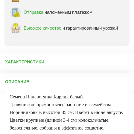
Отправка
наложенным платежом
Высокое качество
и гарантированный урожай
ХАРАКТЕРИСТИКИ
Артикул:
4281
ОПИСАНИЕ
Бренд товара:
Гавриш
Фасовка:
0,02 г
Семена Наперстянка Карлик белый.
Срок отправки:
ежедневно
Травянистое прямостоячее растение из семейства
Норичниковые, высотой 35 см. Цветет в июне-августе.
Цветки крупные (длиной 3-4 см) колокольчатые,
белоснежные, собраны в эффектное соцветие.