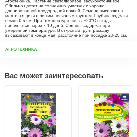
Агротехника. Растение светолюбивое, засухоустойчивое.
Обильно цветет на солнечных участках с хорошо
дренированной плодородной почвой. Семена высевают в
марте в ящики с легким песчаным грунтом. Глубина заделки
семян 0,5 см. При температуре почвы +20°C всходы
появляются через 7-10 дней. Сеянцы содержат при
умеренной температуре. В открытый грунт рассаду
высаживают в конце мая, расстояние при посадке 20-25 см.
АГРОТЕХНИКА
Уход и выращивание остеоспермума Освещение Растение
любит яркий солнечный свет и хорошо переносит прямые
лучи. В тени оно не погибнет, но цветение будет менее
Вас может заинтересовать
обильным. Полив Поливайте умеренно, давая почве
просохнуть между поливами. Переувлажнение может вызвать
загнивание корней. Почва Подходит грунт любой плотности,
но лучше всего — рыхлый и воздухопроницаемый.
Оптимальный вариант — слабокислая или нейтральная почва,
а щелочную следует исключить. Подкормка Для активного
цветения вносите комплексные удобрения каждые 2–3
недели, но в половинной дозировке от рекомендуемой нормы.
Обрезка Летом рекомендуется несколько раз за сезон
подрезать побеги и прищипывать верхушки. Это стимулирует
рост более густых и компактных кустиков.