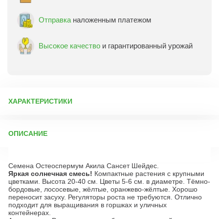
Отправка
наложенным платежом
Высокое качество
и гарантированный урожай
ХАРАКТЕРИСТИКИ
Артикул:
9105
ОПИСАНИЕ
Бренд товара:
Поиск
Фасовка:
шт
Семена Остеоспермум Акила Сансет Шейдес.
Срок отправки:
ежедневно
Яркая солнечная смесь!
Компактные растения с крупными
цветками. Высота 20-40 см. Цветы 5-6 см. в диаметре. Тёмно-
бордовые, лососевые, жёлтые, оранжево-жёлтые. Хорошо
переносит засуху. Регуляторы роста не требуются. Отлично
подходит для выращивания в горшках и уличных
контейнерах.