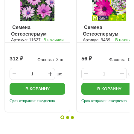
ㅤ Семена
ㅤ Семена
Остеоспермум
Остеоспермум
Артикул: 11627
В наличии
Артикул: 9439
В наличи
Пэшн пинк шейдс
Смесь
низкорослая
312
56
Фасовка: 3 шт
Фасовка: 0,1
шт.
шт.
В КОРЗИНУ
В КОРЗИНУ
Срок отправки: ежедневно
Срок отправки: ежедневно