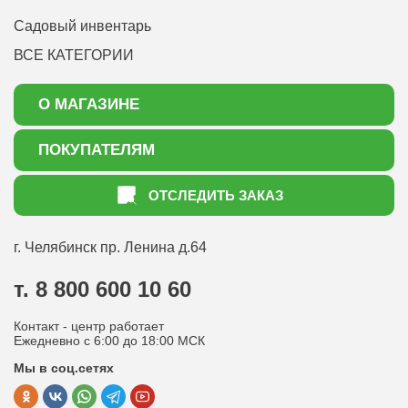
Садовый инвентарь
ВСЕ КАТЕГОРИИ
О МАГАЗИНЕ
О нас
ПОКУПАТЕЛЯМ
Акции
Как оформить заказ
ОТСЛЕДИТЬ ЗАКАЗ
Доставка
Статьи садоводу
Оплата
Оптовым покупателям
г. Челябинск
пр. Ленина д.64
Контакты
Вопрос-ответ
т. 8 800 600 10 60
Отдел по работе с клиентами
Контакт - центр работает
Политика конфиденциальности
Ежедневно с 6:00 до 18:00 МСК
Мы в соц.сетях
Публичная оферта