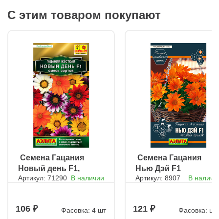
С этим товаром покупают
ㅤ Семена Гацания
ㅤ Семена Гацания
Новый день F1,
Нью Дэй F1
Артикул: 71290
В наличии
Артикул: 8907
В наличи
смесь окрасок
чистый оранж
106
121
Фасовка: 4 шт
Фасовка: шт