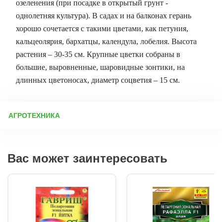
озеленения (при посадке в открытый грунт -
однолетняя культура). В садах и на балконах герань
хорошо сочетается с такими цветами, как петуния,
кальцеолярия, бархатцы, календула, лобелия. Высота
растения – 30-35 см. Крупные цветки собраны в
большие, выровненные, шаровидные зонтики, на
длинных цветоносах, диаметр соцветия – 15 см.
АГРОТЕХНИКА
Многие знают пеларгонию как обычную комнатную герань, но
мало кто догадывается, что это растение прекрасно чувствует
себя и в открытом грунте. Благодаря своим декоративным и
Вас может заинтересовать
целебным свойствам, пеларгония завоевала любовь не только
цветоводов, но и ландшафтных дизайнеров. Давайте узнаем
больше об этом удивительном цветке. Пеларгония: горшечное
растение и садовый фаворит Родом из Южной Африки,
пеларгония давно поселилась на наших подоконниках.
Однако она отлично адаптировалась и к уличным условиям,
радуя пышным цветением все лето. Ландшафтные дизайнеры
ценят ее за универсальность: она подходит для клумб,
формованных посадок и ярких цветочных композиций.