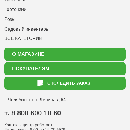
Гортензии
Розы
Садовый инвентарь
ВСЕ КАТЕГОРИИ
О МАГАЗИНЕ
О нас
ПОКУПАТЕЛЯМ
Акции
Как оформить заказ
ОТСЛЕДИТЬ ЗАКАЗ
Доставка
Статьи садоводу
Оплата
Оптовым покупателям
г. Челябинск
пр. Ленина д.64
Контакты
Вопрос-ответ
т. 8 800 600 10 60
Отдел по работе с клиентами
Контакт - центр работает
Политика конфиденциальности
Ежедневно с 6:00 до 18:00 МСК