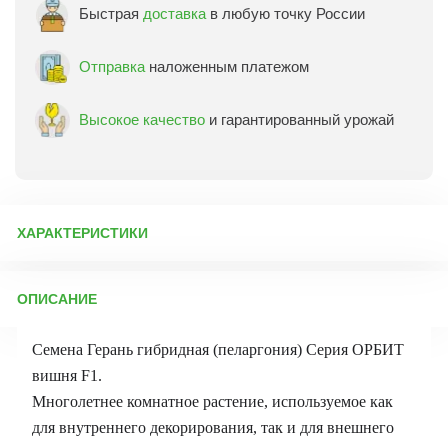
Быстрая
доставка
в любую точку России
Отправка
наложенным платежом
Высокое качество
и гарантированный урожай
ХАРАКТЕРИСТИКИ
Артикул:
4674
ОПИСАНИЕ
Бренд товара:
Престиж
Фасовка:
шт
Семена Герань гибридная (пеларгония) Серия ОРБИТ
Срок отправки:
ежедневно
вишня F1.
Многолетнее комнатное растение, используемое как
для внутреннего декорирования, так и для внешнего