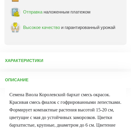
Отправка
наложенным платежом
Высокое качество
и гарантированный урожай
ХАРАКТЕРИСТИКИ
Артикул:
4929
ОПИСАНИЕ
Бренд товара:
Аэлита
Фасовка:
20 шт
Семена Виола Королевский бархат смесь окрасок.
Срок отправки:
ежедневно
Красивая смесь фиалок с гофрированными лепестками.
Формирует компактные растения высотой 15-20 см,
цветущие с мая до устойчивых заморозков. Цветки
бархатистые, крупные, диаметром до 6 см. Цветение