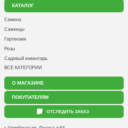
КАТАЛОГ
Семена
Саженцы
Гортензии
Розы
Садовый инвентарь
ВСЕ КАТЕГОРИИ
О МАГАЗИНЕ
О нас
ПОКУПАТЕЛЯМ
Акции
Как оформить заказ
ОТСЛЕДИТЬ ЗАКАЗ
Доставка
Статьи садоводу
Оплата
Оптовым покупателям
г. Челябинск
пр. Ленина д.64