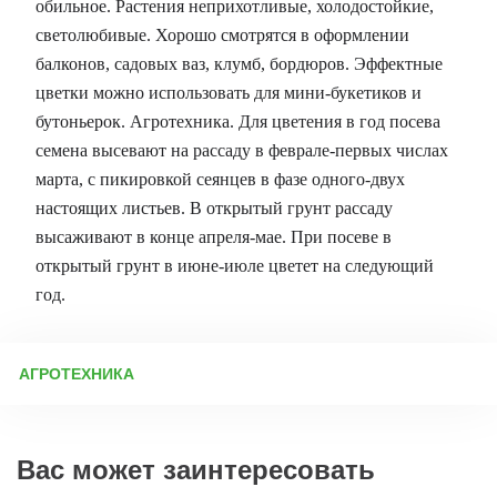
обильное. Растения неприхотливые, холодостойкие,
светолюбивые. Хорошо смотрятся в оформлении
балконов, садовых ваз, клумб, бордюров. Эффектные
цветки можно использовать для мини-букетиков и
бутоньерок. Агротехника. Для цветения в год посева
семена высевают на рассаду в феврале-первых числах
марта, с пикировкой сеянцев в фазе одного-двух
настоящих листьев. В открытый грунт рассаду
высаживают в конце апреля-мае. При посеве в
открытый грунт в июне-июле цветет на следующий
год.
АГРОТЕХНИКА
Выращивание виолы (анютиных глазок) из семян: пошаговое
руководство 1. Сроки посева Виола (анютины глазки) —
красивое садовое растение, которое можно выращивать как
Вас может заинтересовать
однолетник или двулетник. Время посева зависит от климата и
желаемого периода цветения. В средней полосе России