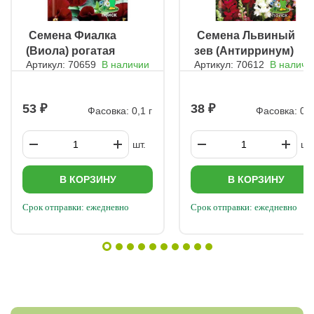
ㅤ Семена Фиалка
ㅤ Семена Львиный
(Виола) рогатая
зев (Антирринум)
Артикул: 70659
В наличии
Артикул: 70612
В наличи
Совершенство
Смесь окрасок
рубиновая (ЦВ)
(ЦВ ) ("1) 0,3гр.
("М) 0,1гр.
53
38
Фасовка: 0,1 г
Фасовка: 0,3
шт.
шт.
В КОРЗИНУ
В КОРЗИНУ
Срок отправки: ежедневно
Срок отправки: ежедневно