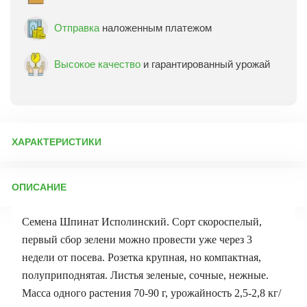
Отправка
наложенным платежом
Высокое качество
и гарантированный урожай
ХАРАКТЕРИСТИКИ
Артикул:
71196
ОПИСАНИЕ
Бренд товара:
Аэлита
Фасовка:
3 г
Семена Шпинат Исполинский. Сорт скороспелый,
Срок отправки:
ежедневно
первый сбор зелени можно провести уже через 3
недели от посева. Розетка крупная, но компактная,
полуприподнятая. Листья зеленые, сочные, нежные.
Масса одного растения 70-90 г, урожайность 2,5-2,8 кг/