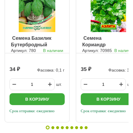
ㅤ Семена Базилик
ㅤ Семена
Бутербродный
Кориандр
Артикул: 780
В наличии
Артикул: 70985
В наличи
лист
овощной
Петруша
огородник
34
35
Фасовка: 0,1 г
Фасовка: 3 г
шт.
шт.
В КОРЗИНУ
В КОРЗИНУ
Срок отправки: ежедневно
Срок отправки: ежедневно