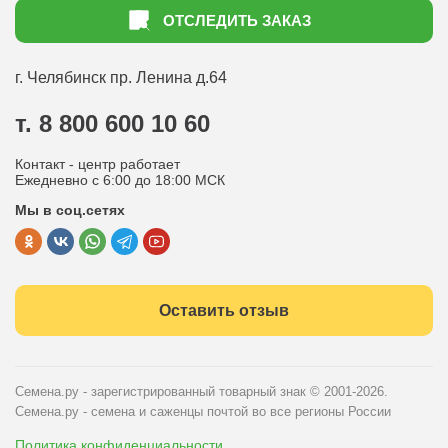
Как оформить заказ
ОТСЛЕДИТЬ ЗАКАЗ
Доставка
Статьи садоводу
Оплата
Оптовым покупателям
г. Челябинск
пр. Ленина д.64
Контакты
Вопрос-ответ
т. 8 800 600 10 60
Отдел по работе с клиентами
Контакт - центр работает
Политика конфиденциальности
Ежедневно с 6:00 до 18:00 МСК
Мы в соц.сетях
Публичная оферта
Оставить отзыв
Семена.ру - зарегистрированный товарный знак
© 2001-2026.
Семена.ру - семена и саженцы почтой во все регионы России
Политика конфиденциальности