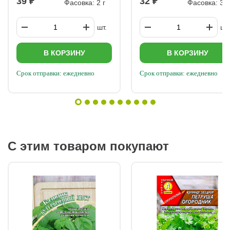
39
32
посадок, обеспечить проветривание. Слизни —
Фасовка: 2 г
Фасовка: 3 г
мульчирование соломой, ловушки, обработка золой. Совет:
для профилактики соблюдайте севооборот и не допускайте
переувлажнения. Шпинат — неприхотливая и полезная
шт.
шт.
культура, которая при правильном уходе даёт обильный
урожай сочных листьев.
В КОРЗИНУ
В КОРЗИНУ
Срок отправки: ежедневно
Срок отправки: ежедневно
С этим товаром покупают