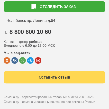
Как оформить заказ
ОТСЛЕДИТЬ ЗАКАЗ
Доставка
Статьи садоводу
Оплата
Оптовым покупателям
г. Челябинск
пр. Ленина д.64
Контакты
Вопрос-ответ
т. 8 800 600 10 60
Отдел по работе с клиентами
Контакт - центр работает
Политика конфиденциальности
Ежедневно с 6:00 до 18:00 МСК
Мы в соц.сетях
Публичная оферта
Оставить отзыв
Семена.ру - зарегистрированный товарный знак
© 2001-2026.
Семена.ру - семена и саженцы почтой во все регионы России