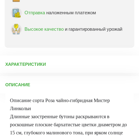
Отправка
наложенным платежом
Высокое качество
и гарантированный урожай
ХАРАКТЕРИСТИКИ
Артикул:
75300
ОПИСАНИЕ
Бренд товара:
Сады России
Фасовка:
1 саженец
Описание сорта Роза чайно-гибридная Мистер
Срок отправки:
Осень 2026
Линкольн
Длинные заостренные бутоны раскрываются в
роскошные плоские бархатистые цветки диаметром до
15 см, глубокого малинового тона, при ярком солнце