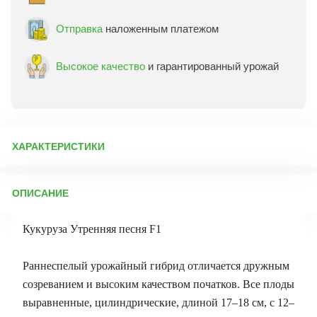
Отправка
наложенным платежом
Высокое качество
и гарантированный урожай
ХАРАКТЕРИСТИКИ
Артикул:
71922
ОПИСАНИЕ
Бренд товара:
Дачный роман
Фасовка:
5 шт
Кукуруза Утренняя песня F1
Срок отправки:
ежедневно
Раннеспелый урожайный гибрид отличается дружным
созреванием и высоким качеством початков. Все плоды
выравненные, цилиндрические, длиной 17–18 см, с 12–