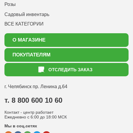
Розы
Садовый инвентарь
ВСЕ КАТЕГОРИИ
О МАГАЗИНЕ
О нас
ПОКУПАТЕЛЯМ
Акции
Как оформить заказ
ОТСЛЕДИТЬ ЗАКАЗ
Доставка
Статьи садоводу
Оплата
Оптовым покупателям
г. Челябинск
пр. Ленина д.64
Контакты
Вопрос-ответ
т. 8 800 600 10 60
Отдел по работе с клиентами
Контакт - центр работает
Политика конфиденциальности
Ежедневно с 6:00 до 18:00 МСК
Мы в соц.сетях
Публичная оферта