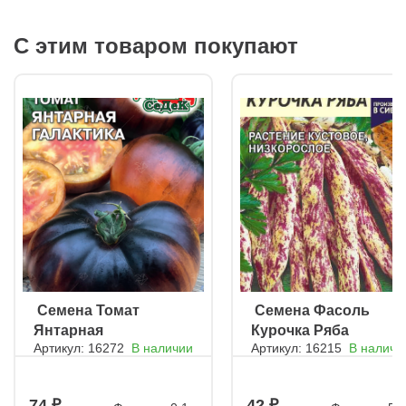
С этим товаром покупают
ㅤ Семена Томат
ㅤ Семена Фасоль
Янтарная
Курочка Ряба
Артикул: 16272
В наличии
Артикул: 16215
В наличи
галактика
74
42