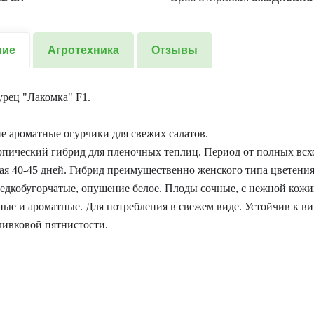
ние
Агротехника
Отзывы
рец "Лакомка" F1.
 ароматные огурчики для свежих салатов.
пический гибрид для пленочных теплиц. Период от полных всх
ая 40-45 дней. Гибрид преимущественно женского типа цветени
 редкобугорчатые, опушение белое. Плоды сочные, с нежной кожи
ные и ароматные. Для потребления в свежем виде. Устойчив к в
ливковой пятнистости.