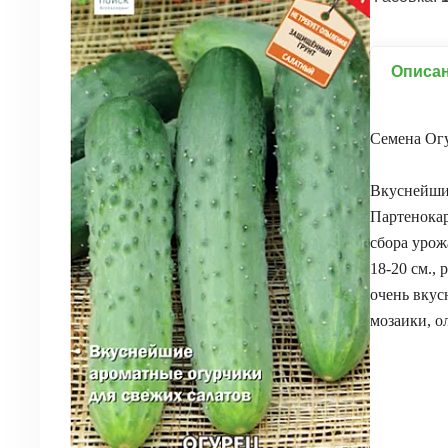
Описа
Семена Огу
Вкуснейшие
Партенокар
сбора урож
18-20 см.,
очень вкус
мозаики, о