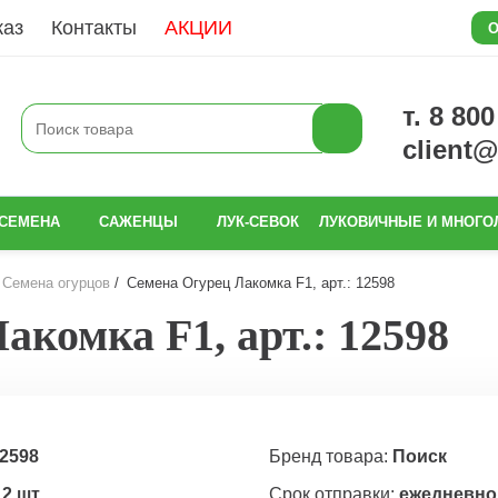
каз
Контакты
АКЦИИ
О
т. 8 80
client
СЕМЕНА
САЖЕНЦЫ
ЛУК-СЕВОК
ЛУКОВИЧНЫЕ И МНОГО
Семена огурцов
Семена Огурец Лакомка F1, арт.: 12598
комка F1, арт.: 12598
2598
Бренд товара:
Поиск
12 шт
Срок отправки:
ежедневно