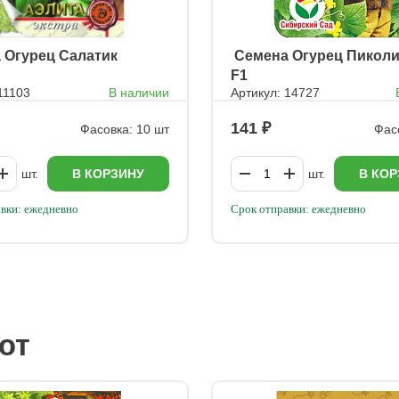
а Огурец Салатик
ㅤ Семена Огурец Пикол
F1
11103
В наличии
Артикул: 14727
141
Фасовка: 10 шт
Фас
шт.
В КОРЗИНУ
шт.
В КОР
вки: ежедневно
Срок отправки: ежедневно
ют