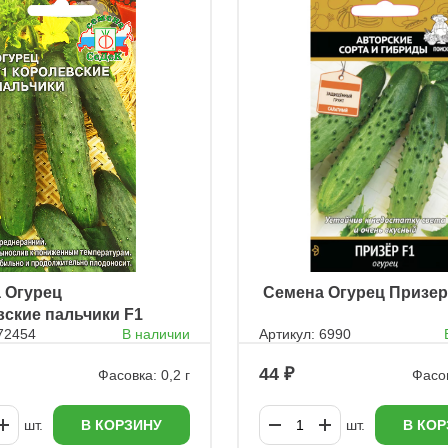
а Огурец
ㅤ Семена Огурец Призер
ские пальчики F1
 72454
В наличии
Артикул: 6990
44
Фасовка: 0,2 г
Фасов
шт.
В КОРЗИНУ
шт.
В КОР