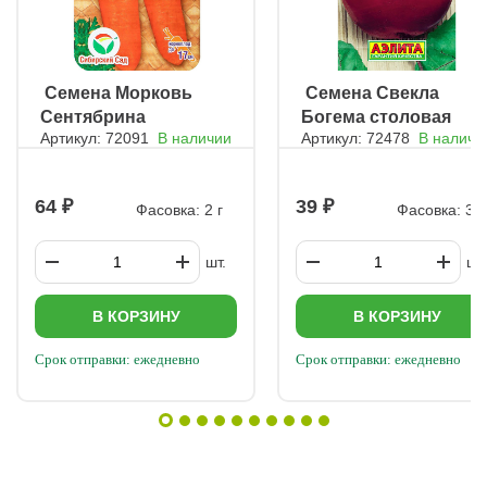
свеклой Основные мероприятия: рыхление, прополка и
защита от вредителей. Подкормки Основные питательные
вещества вносятся при подготовке грядки, но дополнительные
подкормки улучшают урожай: Первая (фаза 3–4 листьев) – 20
г карбамида на 10 л воды. Вторая (через 7–10 дней) –
ㅤ Семена Морковь
ㅤ Семена Свекла
посыпание междурядий пищевой содой. Третья (через 10–15
Сентябрина
Богема столовая
дней) – комплексное минеральное удобрение (можно
внекорневое). Если свекла недостаточно сладкая, используют
Артикул: 72091
В наличии
Артикул: 72478
В наличи
калийные удобрения. Подкормки прекращают за 14–20 дней
до уборки. Уборка и хранение урожая Убирают свеклу до
заморозков – даже легкий мороз ухудшает лежкость. За сутки
64
39
до уборки грядку хорошо поливают. Ботву не обламывают, а
Фасовка: 2 г
Фасовка: 3 г
аккуратно срезают вместе с хвостиком (остатки могут загнить).
Корнеплоды очищают от земли, подсушивают 2–3 часа в тени
и упаковывают в полипропиленовые мешки (в ящиках свекла
шт.
шт.
теряет влагу). Условия хранения: Температура – +2…4°C
(погреб, подвал). Дополнительно свеклу можно заморозить в
тертом виде. До морозов урожай можно хранить на лоджии
В КОРЗИНУ
В КОРЗИНУ
или в гараже. Этот метод обеспечит хорошую сохранность и
качество корнеплодов.
Срок отправки: ежедневно
Срок отправки: ежедневно