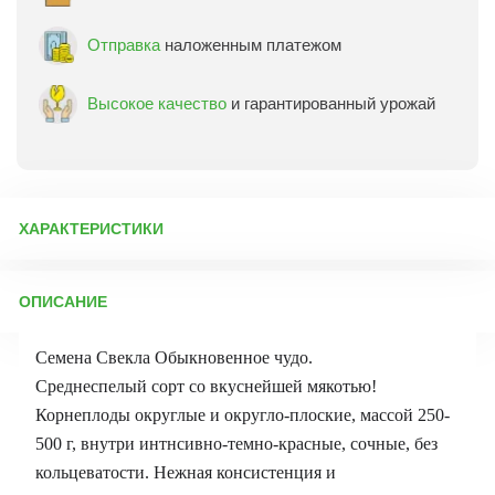
Отправка
наложенным платежом
Высокое качество
и гарантированный урожай
ХАРАКТЕРИСТИКИ
Артикул:
2768
ОПИСАНИЕ
Бренд товара:
СибСад
Фасовка:
2 г
Семена Свекла Обыкновенное чудо.
Срок отправки:
ежедневно
Среднеспелый сорт со вкуснейшей мякотью!
Корнеплоды округлые и округло-плоские, массой 250-
500 г, внутри интнсивно-темно-красные, сочные, без
кольцеватости. Нежная консистенция и