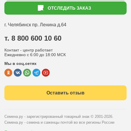
Как оформить заказ
ОТСЛЕДИТЬ ЗАКАЗ
Доставка
Статьи садоводу
Оплата
Оптовым покупателям
г. Челябинск
пр. Ленина д.64
Контакты
Вопрос-ответ
т. 8 800 600 10 60
Отдел по работе с клиентами
Контакт - центр работает
Политика конфиденциальности
Ежедневно с 6:00 до 18:00 МСК
Мы в соц.сетях
Публичная оферта
Оставить отзыв
Семена.ру - зарегистрированный товарный знак
© 2001-2026.
Семена.ру - семена и саженцы почтой во все регионы России