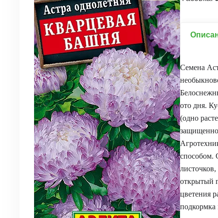
Описа
Семена Аст
необыкнове
Белоснежны
ото дня. К
(одно раст
защищенное
Агротехник
способом. 
листочков,
открытый г
цветения р
подкормка