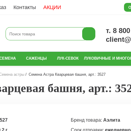
каз
Контакты
АКЦИИ
О
т. 8 80
client
СЕМЕНА
САЖЕНЦЫ
ЛУК-СЕВОК
ЛУКОВИЧНЫЕ И МНОГО
Семена астры
Семена Астра Кварцевая башня, арт.: 3527
арцевая башня, арт.: 35
527
Бренд товара:
Аэлита
,2 г
Срок отправки:
ежедневно