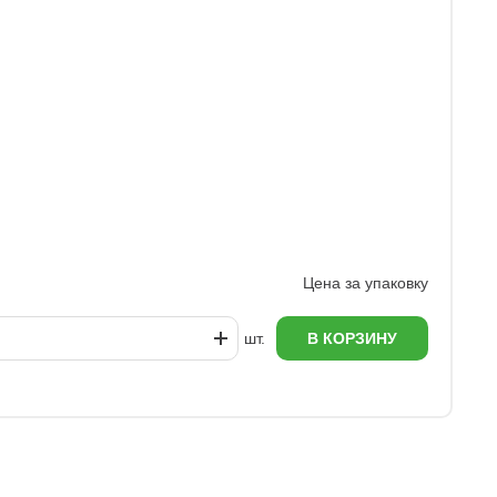
Ц
1
Цена за упаковку
шт.
В КОРЗИНУ
еж