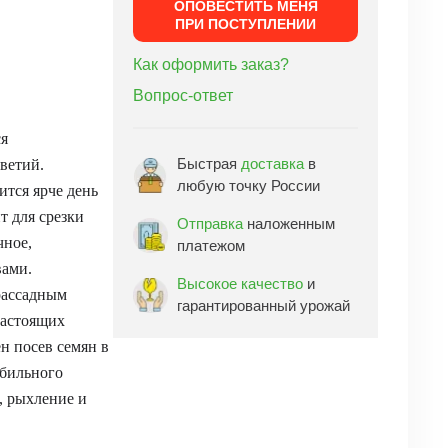
ОПОВЕСТИТЬ МЕНЯ
ПРИ ПОСТУПЛЕНИИ
Как оформить заказ?
Вопрос-ответ
ся
Быстрая
доставка
в
ветий.
любую точку России
тся ярче день
т для срезки
Отправка
наложенным
чное,
платежом
вами.
Высокое качество
и
рассадным
гарантированный урожай
настоящих
н посев семян в
обильного
, рыхление и