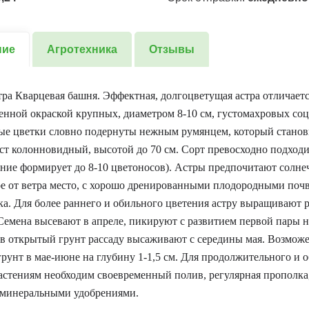
ние
Агротехника
Отзывы
ра Кварцевая башня. Эффектная, долгоцветущая астра отличает
нной окраской крупных, диаметром 8-10 см, густомахровых соц
е цветки словно подернуты нежным румянцем, который станови
уст колонновидный, высотой до 70 см. Сорт превосходно подходи
ение формирует до 8-10 цветоносов). Астры предпочитают солне
 от ветра место, с хорошо дренированными плодородными поч
а. Для более раннего и обильного цветения астру выращивают 
Семена высевают в апреле, пикируют с развитием первой пары 
 в открытый грунт рассаду высаживают с середины мая. Возможе
рунт в мае-июне на глубину 1-1,5 см. Для продолжительного и 
астениям необходим своевременный полив, регулярная прополка
 минеральными удобрениями.