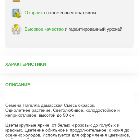
Отправка
наложенным платежом
Высокое качество
и гарантированный урожай
ХАРАКТЕРИСТИКИ
Артикул:
9373
ОПИСАНИЕ
Бренд товара:
Семена Алтая
Фасовка:
0,5 г
Семена Нигелла дамасская Смесь окрасок.
Срок отправки:
ежедневно
Однолетнее растение. Светолюбивое, холодостойкое и
неприхотливое, высотой до 50 см.
Цветы крупные яркие, от белых и розовых до голубых и
красных. Цветение обильное и продолжительное, с июня до
осенних холодов. Используется для оформления цветников,