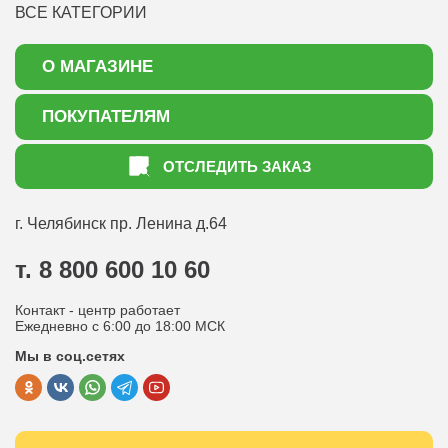
ВСЕ КАТЕГОРИИ
О МАГАЗИНЕ
О нас
ПОКУПАТЕЛЯМ
Акции
Как оформить заказ
ОТСЛЕДИТЬ ЗАКАЗ
Доставка
Статьи садоводу
Оплата
Оптовым покупателям
г. Челябинск
пр. Ленина д.64
Контакты
Вопрос-ответ
т. 8 800 600 10 60
Отдел по работе с клиентами
Контакт - центр работает
Политика конфиденциальности
Ежедневно с 6:00 до 18:00 МСК
Мы в соц.сетях
Публичная оферта