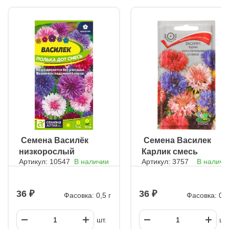
ㅤ Семена Василёк
ㅤ Семена Василек
низкорослый
Карлик смесь
Артикул: 10547
В наличии
Артикул: 3757
В наличи
Полька Дот смесь
пастельных
оттенков
36
36
Фасовка: 0,5 г
Фасовка: 0,1
шт.
шт.