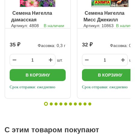
Мучнистая роса — проявляется белым налётом на листьях,
которые затем темнеют. Лечение: опрыскивание раствором
мочевины или фунгицидами. Паутинный клещ — оставляет
ㅤ Семена Нигелла
ㅤ Семена Нигелла
тонкую паутину, листья сохнут. Поражённые растения
дамасская
Мисс Джекилл
уничтожают, остальные обрабатывают акарицидами раз в
неделю. ???? Плюс нигеллы: её пряный аромат отпугивает
Артикул: 4808
В наличии
Артикул: 10863
В наличи
Пестрая дорожка
многих вредителей, а само растение отличается хорошей
устойчивостью к болезням.
35
32
Фасовка: 0,3 г
Фасовка: 0,3
шт.
шт.
В КОРЗИНУ
В КОРЗИНУ
Срок отправки: ежедневно
Срок отправки: ежедневно
С этим товаром покупают