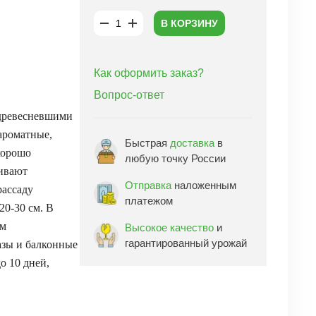
В КОРЗИНУ
Как оформить заказ?
Вопрос-ответ
одревесневшими
 ароматные,
Быстрая
доставка
в
хорошо
любую точку России
щивают
Отправка
наложенным
рассаду
платежом
20-30 см. В
им
Высокое качество
и
гарантированный урожай
азы и балконные
о 10 дней,