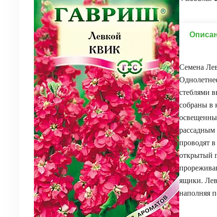
Описа
Семена Ле
Однолетнее
стеблями в
собраны в 
освещенные
рассадным 
проводят в
открытый г
прореживан
ящики. Лев
наполняя 