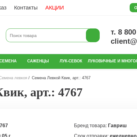
каз
Контакты
АКЦИИ
О
т. 8 80
client
СЕМЕНА
САЖЕНЦЫ
ЛУК-СЕВОК
ЛУКОВИЧНЫЕ И МНОГО
Семена левкоя
Семена Левкой Квик, арт.: 4767
вик, арт.: 4767
767
Бренд товара:
Гавриш
,05 г
Срок отправки:
ежедневно