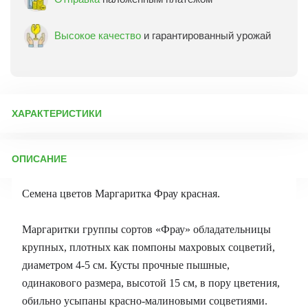
Высокое качество
и гарантированный урожай
ХАРАКТЕРИСТИКИ
Артикул:
9943
ОПИСАНИЕ
Бренд товара:
Гавриш
Фасовка:
шт
Семена цветов Маргаритка Фрау красная.
Срок отправки:
ежедневно
Маргаритки группы сортов «Фрау» обладательницы
крупных, плотных как помпоны махровых соцветий,
диаметром 4-5 см. Кусты прочные пышные,
одинакового размера, высотой 15 см, в пору цветения,
обильно усыпаны красно-малиновыми соцветиями.