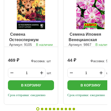
ㅤ Семена
ㅤ Семена Ипомея
Остеоспермум
Венецианская
Артикул: 9105
В наличии
Артикул: 9867
В наличи
Акила Сансет
розовая
Шейдес
469
44
Фасовка: шт
Фасовка: 9 
шт.
шт.
В КОРЗИНУ
В КОРЗИНУ
Срок отправки: ежедневно
Срок отправки: ежедневно