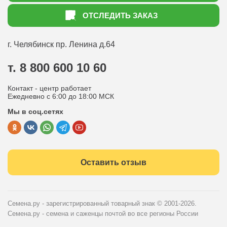
Акции
Как оформить заказ
ОТСЛЕДИТЬ ЗАКАЗ
Доставка
Статьи садоводу
Оплата
Оптовым покупателям
г. Челябинск
пр. Ленина д.64
Контакты
Вопрос-ответ
т. 8 800 600 10 60
Отдел по работе с клиентами
Контакт - центр работает
Политика конфиденциальности
Ежедневно с 6:00 до 18:00 МСК
Мы в соц.сетях
Публичная оферта
Оставить отзыв
Семена.ру - зарегистрированный товарный знак
© 2001-2026.
Семена.ру - семена и саженцы почтой во все регионы России