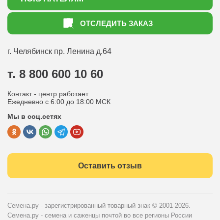
Акции
Как оформить заказ
ОТСЛЕДИТЬ ЗАКАЗ
Доставка
Статьи садоводу
Оплата
Оптовым покупателям
г. Челябинск
пр. Ленина д.64
Контакты
Вопрос-ответ
т. 8 800 600 10 60
Отдел по работе с клиентами
Контакт - центр работает
Политика конфиденциальности
Ежедневно с 6:00 до 18:00 МСК
Мы в соц.сетях
Публичная оферта
Оставить отзыв
Семена.ру - зарегистрированный товарный знак
© 2001-2026.
Семена.ру - семена и саженцы почтой во все регионы России