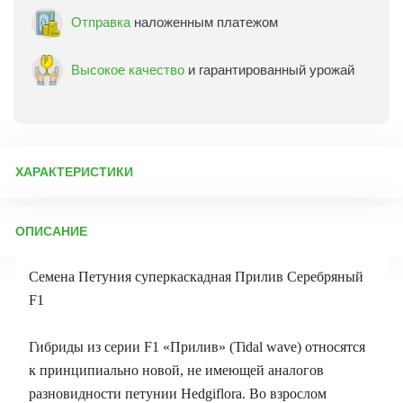
Отправка
наложенным платежом
Высокое качество
и гарантированный урожай
ХАРАКТЕРИСТИКИ
Артикул:
11659
ОПИСАНИЕ
Бренд товара:
Гавриш
Фасовка:
4 шт
Семена Петуния суперкаскадная Прилив Серебряный
Срок отправки:
ежедневно
F1
Гибриды из серии F1 «Прилив» (Tidal wave) относятся
к принципиально новой, не имеющей аналогов
разновидности петунии Hedgiflora. Во взрослом