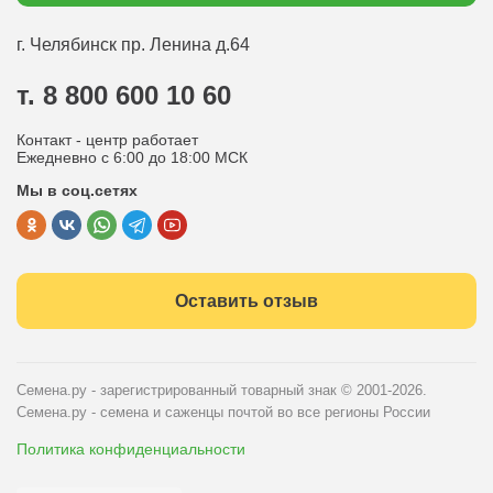
Статьи садоводу
Оплата
Оптовым покупателям
г. Челябинск
пр. Ленина д.64
Контакты
Вопрос-ответ
т. 8 800 600 10 60
Отдел по работе с клиентами
Контакт - центр работает
Политика конфиденциальности
Ежедневно с 6:00 до 18:00 МСК
Мы в соц.сетях
Публичная оферта
Оставить отзыв
Семена.ру - зарегистрированный товарный знак
© 2001-2026.
Семена.ру - семена и саженцы почтой во все регионы России
Политика конфиденциальности