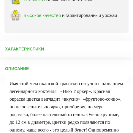
Высокое качество
и гарантированный урожай
ХАРАКТЕРИСТИКИ
Артикул:
15518
ОПИСАНИЕ
Бренд товара:
Партнер
Фасовка:
4 шт
Имя этой мексиканской красотки созвучно с названием
Срок отправки:
ежедневно
легендарного коктейля - «Нью-Йоркер». Красная
окраска цветка выглядит «вкусно», «фруктово-сочно»,
но не ослепительно ярко, приобретая, по мере
роспуска, более пастельный оттенок. Очень крупные,
до 12 см в диаметре, цветки редко появляются по
одному, чаще всего - это целый букет! Одновременно