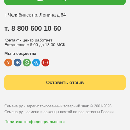
Статьи садоводу
Оплата
Оптовым покупателям
г. Челябинск
пр. Ленина д.64
Контакты
Вопрос-ответ
т. 8 800 600 10 60
Отдел по работе с клиентами
Контакт - центр работает
Политика конфиденциальности
Ежедневно с 6:00 до 18:00 МСК
Мы в соц.сетях
Публичная оферта
Оставить отзыв
Семена.ру - зарегистрированный товарный знак
© 2001-2026.
Семена.ру - семена и саженцы почтой во все регионы России
Политика конфиденциальности