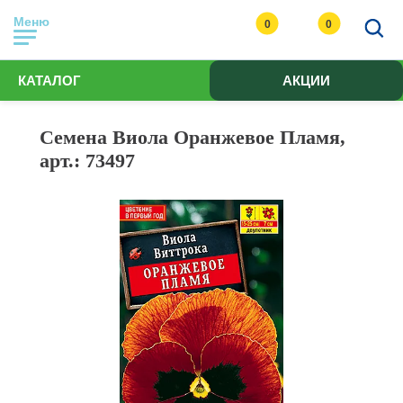
Меню
0
0
КАТАЛОГ
АКЦИИ
Семена Виола Оранжевое Пламя,
арт.: 73497