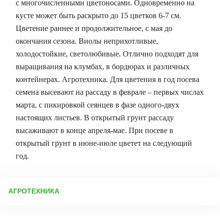
с многочисленными цветоносами. Одновременно на
кусте может быть раскрыто до 15 цветков 6-7 см.
Цветение раннее и продолжительное, с мая до
окончания сезона. Виолы неприхотливые,
холодостойкие, светолюбивые. Отлично подходят для
выращивания на клумбах, в бордюрах и различных
контейнерах. Агротехника. Для цветения в год посева
семена высевают на рассаду в феврале – первых числах
марта, с пикировкой сеянцев в фазе одного-двух
настоящих листьев. В открытый грунт рассаду
высаживают в конце апреля-мае. При посеве в
открытый грунт в июне-июле цветет на следующий
год.
АГРОТЕХНИКА
Выращивание виолы (анютиных глазок) из семян: пошаговое
руководство 1. Сроки посева Виола (анютины глазки) —