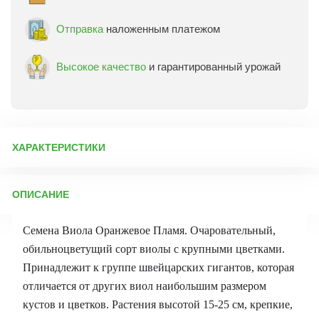
Отправка
наложенным платежом
Высокое качество
и гарантированный урожай
ХАРАКТЕРИСТИКИ
Артикул:
73497
ОПИСАНИЕ
Бренд товара:
Аэлита
Фасовка:
20 шт
Семена Виола Оранжевое Пламя. Очаровательный,
Срок отправки:
ежедневно
обильноцветущий сорт виолы с крупными цветками.
Принадлежит к группе швейцарских гигантов, которая
отличается от других виол наибольшим размером
кустов и цветков. Растения высотой 15-25 см, крепкие,