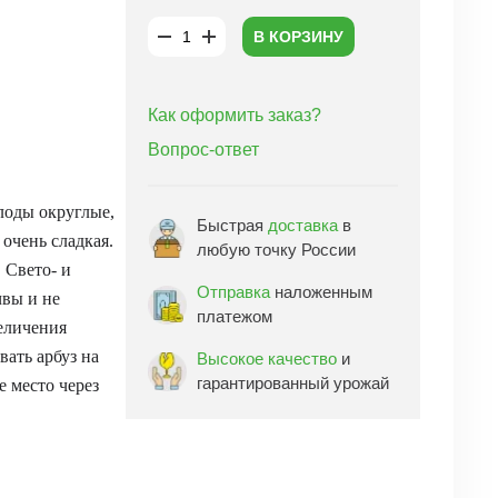
В КОРЗИНУ
Как оформить заказ?
Вопрос-ответ
Плоды округлые,
Быстрая
доставка
в
 очень сладкая.
любую точку России
 Свето- и
Отправка
наложенным
чвы и не
платежом
еличения
ать арбуз на
Высокое качество
и
гарантированный урожай
е место через