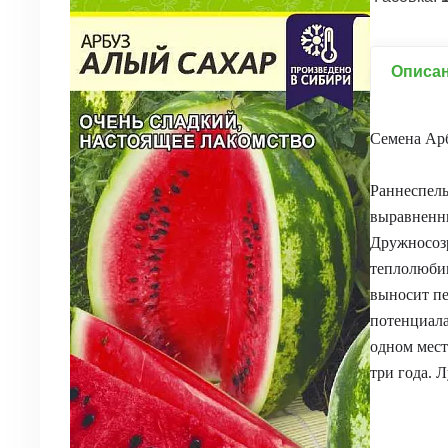
Описа
Семена Ар
Раннеспелы
выравненны
Дружносозр
теплолюбив
выносит пе
потенциала
одном мест
три года. 