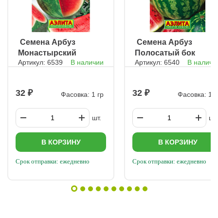
сорняками: мульчирование пленкой. Рассадный метод и
укрытия: теплицы и парники повышают шансы на успех.
Соблюдение этих рекомендаций позволит получить
качественный урожай даже в условиях прохладного климата.
ㅤ Семена Арбуз
ㅤ Семена Арбуз
Монастырский
Полосатый бок
Артикул: 6539
В наличии
Артикул: 6540
В наличи
плюс
32
32
Фасовка: 1 гр
Фасовка: 1 г
шт.
шт.
В КОРЗИНУ
В КОРЗИНУ
Срок отправки: ежедневно
Срок отправки: ежедневно