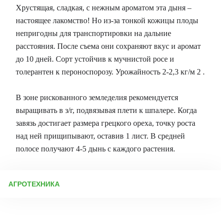
Хрустящая, сладкая, с нежным ароматом эта дыня –
настоящее лакомство! Но из-за тонкой кожицы плоды
непригодны для транспортировки на дальние
расстояния. После съема они сохраняют вкус и аромат
до 10 дней. Сорт устойчив к мучнистой росе и
толерантен к пероноспорозу. Урожайность 2-2,3 кг/м 2 .
В зоне рискованного земледелия рекомендуется
выращивать в з/г, подвязывая плети к шпалере. Когда
завязь достигает размера грецкого ореха, точку роста
над ней прищипывают, оставив 1 лист. В средней
полосе получают 4-5 дынь с каждого растения.
АГРОТЕХНИКА
Технология выращивания бахчевых культур Выбор участка и
почвы Оптимальные условия для выращивания арбузов, дынь
и тыкв – хорошо освещенные, защищенные от ветра участки.