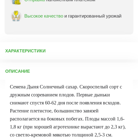
Высокое качество
и гарантированный урожай
ХАРАКТЕРИСТИКИ
Артикул:
6555
ОПИСАНИЕ
Бренд товара:
Аэлита
Фасовка:
1 гр
Семена Дыня Солнечный сахар. Скороспелый сорт с
Срок отправки:
ежедневно
дружным созреванием плодов. Первые дыньки
снимают спустя 60-62 дня после появления всходов.
Растение плетистое, большинство завязей
располагается на боковых побегах. Плоды массой 1,6-
1,8 кг (при хорошей агротехнике вырастают до 2,3 кг),
со светло-кремовой мякотью толщиной 2,5-3 см.