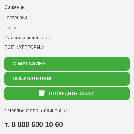
Саженцы
Гортензии
Розы
Садовый инвентарь
ВСЕ КАТЕГОРИИ
О МАГАЗИНЕ
О нас
ПОКУПАТЕЛЯМ
Акции
Как оформить заказ
ОТСЛЕДИТЬ ЗАКАЗ
Доставка
Статьи садоводу
Оплата
Оптовым покупателям
г. Челябинск
пр. Ленина д.64
Контакты
Вопрос-ответ
т. 8 800 600 10 60
Отдел по работе с клиентами