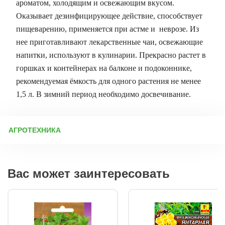
ароматом, холодящим и освежающим вкусом.
Оказывает дезинфицирующее действие, способствует
пищеварению, применяется при астме и неврозе. Из
нее приготавливают лекарственные чаи, освежающие
напитки, используют в кулинарии. Прекрасно растет в
горшках и контейнерах на балконе и подоконнике,
рекомендуемая ёмкость для одного растения не менее
1,5 л. В зимний период необходимо досвечивание.
АГРОТЕХНИКА
Агротехника мяты: посадка, уход и размножение Мята —
многолетнее растение, предпочитающее влажные и хорошо
освещённые места, хотя может расти и в полутени. Её
Вас может заинтересовать
корневая система активно разрастается, вытесняя соседние
культуры, поэтому при посадке важно учитывать эту
особенность, чтобы не пострадали другие растения. Посадка
мяты Место: солнечное или с лёгкой тенью, защищённое от
сильных ветров. Почва: рыхлая, лёгкая, с хорошим дренажом.
В тяжелые грунты добавляют песок или компост. Подготовка
ямы: глубина и диаметр — 20–30 см. На дно укладывают