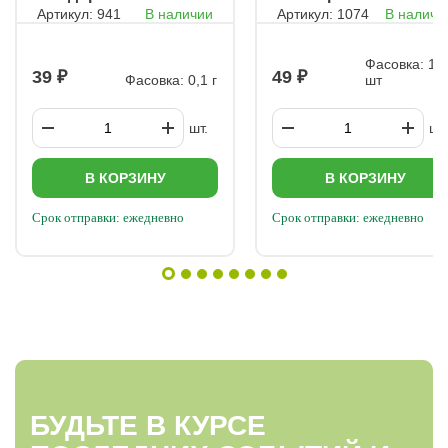
Артикул: 941
В наличии
Артикул: 1074
В наличи
лекарственный
Росинка
Фасовка: 10
39
49
Фасовка: 0,1 г
шт
шт.
шт.
В КОРЗИНУ
В КОРЗИНУ
Срок отправки: ежедневно
Срок отправки: ежедневно
БУДЬТЕ В КУРСЕ