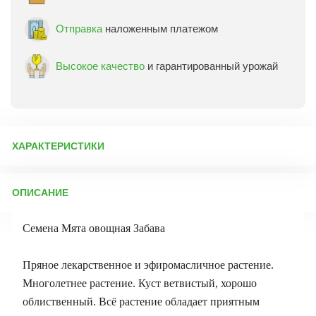
Отправка
наложенным платежом
Высокое качество
и гарантированный урожай
ХАРАКТЕРИСТИКИ
Артикул:
13502
ОПИСАНИЕ
Бренд товара:
Поиск
Фасовка:
20 шт
Семена Мята овощная Забава
Срок отправки:
ежедневно
Пряное лекарственное и эфиромасличное растение.
Многолетнее растение. Куст ветвистый, хорошо
облиственный. Всё растение обладает приятным