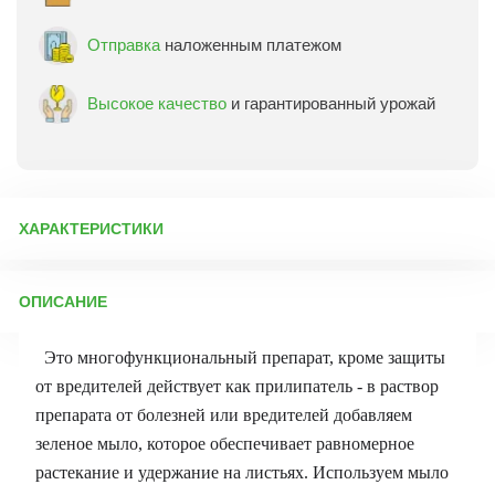
Отправка
наложенным платежом
Высокое качество
и гарантированный урожай
ХАРАКТЕРИСТИКИ
Артикул:
12787
ОПИСАНИЕ
Бренд товара:
БашИнком
Фасовка:
0,5 л
Это многофункциональный препарат, кроме защиты
Срок отправки:
ежедневно
от вредителей действует как прилипатель - в раствор
препарата от болезней или вредителей добавляем
зеленое мыло, которое обеспечивает равномерное
растекание и удержание на листьях. Используем мыло