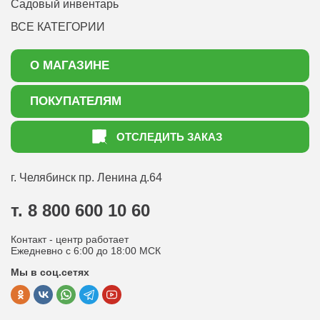
Садовый инвентарь
ВСЕ КАТЕГОРИИ
О МАГАЗИНЕ
О нас
ПОКУПАТЕЛЯМ
Акции
Как оформить заказ
ОТСЛЕДИТЬ ЗАКАЗ
Доставка
Статьи садоводу
Оплата
Оптовым покупателям
г. Челябинск
пр. Ленина д.64
Контакты
Вопрос-ответ
т. 8 800 600 10 60
Отдел по работе с клиентами
Контакт - центр работает
Политика конфиденциальности
Ежедневно с 6:00 до 18:00 МСК
Мы в соц.сетях
Публичная оферта