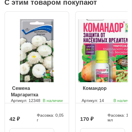
С этим товаром покупают
ㅤ Семена
ㅤ Командор
Маргаритка
Артикул: 12348
В наличии
Артикул: 14
В наличи
Белый шар
Фасовка: 0,05
Фасовка: 10
42
170
г
мл