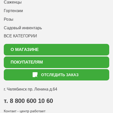
Саженцы
Гортензии
Розы
Садовый инвентарь
ВСЕ КАТЕГОРИИ
О МАГАЗИНЕ
О нас
ПОКУПАТЕЛЯМ
Акции
Как оформить заказ
ОТСЛЕДИТЬ ЗАКАЗ
Доставка
Статьи садоводу
Оплата
Оптовым покупателям
г. Челябинск
пр. Ленина д.64
Контакты
Вопрос-ответ
т. 8 800 600 10 60
Отдел по работе с клиентами
Контакт - центр работает