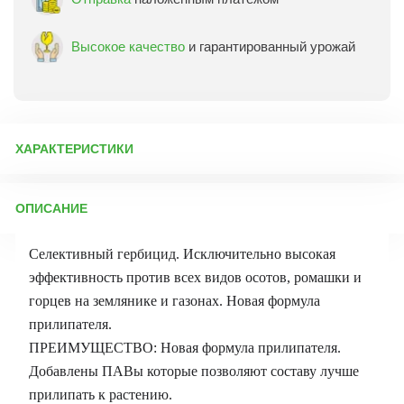
Высокое качество
и гарантированный урожай
ХАРАКТЕРИСТИКИ
Артикул:
13902
ОПИСАНИЕ
Бренд товара:
Доктор Грин
Фасовка:
3 мл
Селективный гербицид. Исключительно высокая
Срок отправки:
ежедневно
эффективность против всех видов осотов, ромашки и
горцев на землянике и газонах. Новая формула
прилипателя.
ПРЕИМУЩЕСТВО: Новая формула прилипателя.
Добавлены ПАВы которые позволяют составу лучше
прилипать к растению.