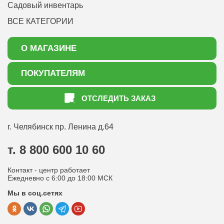
Садовый инвентарь
ВСЕ КАТЕГОРИИ
О МАГАЗИНЕ
О нас
ПОКУПАТЕЛЯМ
Акции
Как оформить заказ
ОТСЛЕДИТЬ ЗАКАЗ
Доставка
Статьи садоводу
Оплата
Оптовым покупателям
г. Челябинск
пр. Ленина д.64
Контакты
Вопрос-ответ
т. 8 800 600 10 60
Отдел по работе с клиентами
Контакт - центр работает
Политика конфиденциальности
Ежедневно с 6:00 до 18:00 МСК
Мы в соц.сетях
Публичная оферта