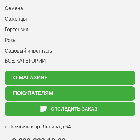
Семена
Саженцы
Гортензии
Розы
Садовый инвентарь
ВСЕ КАТЕГОРИИ
О МАГАЗИНЕ
О нас
ПОКУПАТЕЛЯМ
Акции
Как оформить заказ
ОТСЛЕДИТЬ ЗАКАЗ
Доставка
Статьи садоводу
Оплата
Оптовым покупателям
г. Челябинск
пр. Ленина д.64
Контакты
Вопрос-ответ