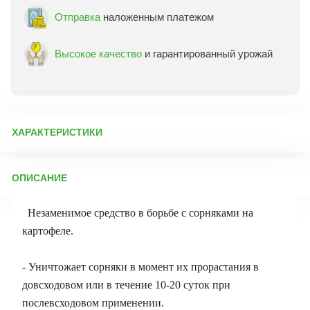
Отправка
наложенным платежом
Высокое качество
и гарантированный урожай
ХАРАКТЕРИСТИКИ
Артикул:
13915
ОПИСАНИЕ
Бренд товара:
Август
Фасовка:
10 г
Незаменимое средство в борьбе с сорняками на
Срок отправки:
ежедневно
картофеле.
- Уничтожает сорняки в момент их прорастания в
довсходовом или в течение 10-20 суток при
послевсходовом применении.