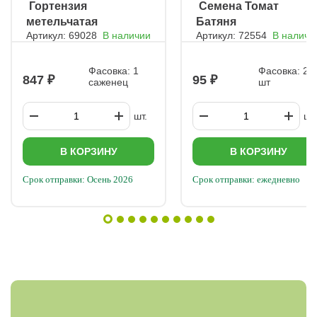
ㅤ Гортензия
ㅤ Семена Томат
метельчатая
Батяня
Артикул: 69028
В наличии
Артикул: 72554
В наличи
Самарская Лидия
Фасовка: 1
Фасовка: 20
847
95
саженец
шт
шт.
шт.
В КОРЗИНУ
В КОРЗИНУ
Срок отправки: Осень 2026
Срок отправки: ежедневно