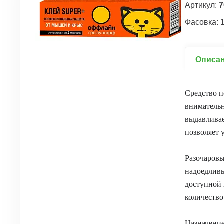
Артикул:
7
Фасовка:
Описа
Средство п
внимательн
выдавливае
позволяет 
Разочаровы
надоедливы
доступной 
количество
Назначени