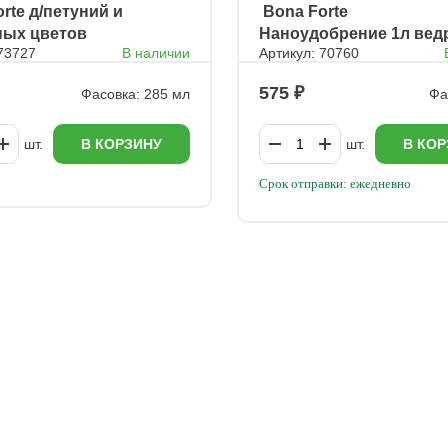
orte д/петуний и
ㅤ Bona Forte
ных цветов
Наноудобрение 1л вед
 73727
В наличии
Артикул: 70760
575
Фасовка: 285 мл
Фа
шт.
В КОРЗИНУ
шт.
В КОР
Срок отправки: ежедневно