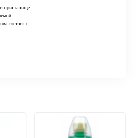
ли пристанище
лемой.
ова состоит в