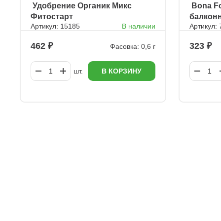
ㅤ Удобрение Органик Микс
ㅤ Bona F
Фитостарт
балкон
Артикул: 15185
В наличии
Артикул:
красота
462
323
Фасовка: 0,6 г
шт.
В КОРЗИНУ