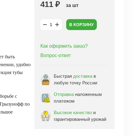
411 ₽
за шт
В КОРЗИНУ
Как оформить заказ?
Вопрос-ответ
ет быть
енении, удобно
рукция тубы
Быстрая
доставка
в
любую точку России
Отправка
наложенным
борьбе с
платежом
 Грызунофф по
ольшое
Высокое качество
и
гарантированный урожай