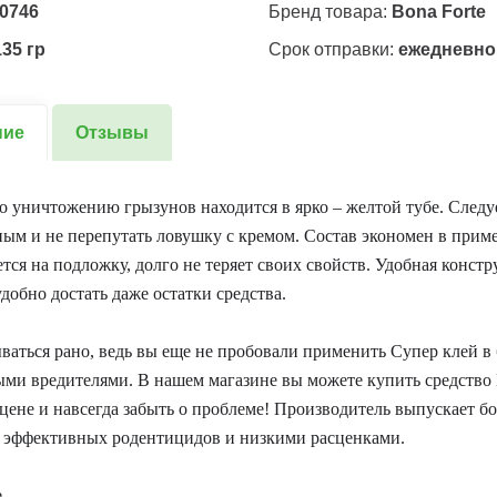
0746
Бренд товара:
Bona Forte
135 гр
Срок отправки:
ежедневно
ние
Отзывы
о уничтожению грызунов находится в ярко – желтой тубе. Следу
ым и не перепутать ловушку с кремом. Состав экономен в прим
тся на подложку, долго не теряет своих свойств. Удобная конст
удобно достать даже остатки средства.
ваться рано, ведь вы еще не пробовали применить Супер клей в 
ми вредителями. В нашем магазине вы можете купить средство
цене и навсегда забыть о проблеме! Производитель выпускает б
 эффективных родентицидов и низкими расценками.
е