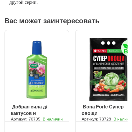
другой серии.
Вас может заинтересовать
ㅤ Добрая сила д/
ㅤ Bona Forte Супер
кактусов и
овощи
Артикул: 70795
В наличии
Артикул: 73728
В наличи
суккулентов
250мл