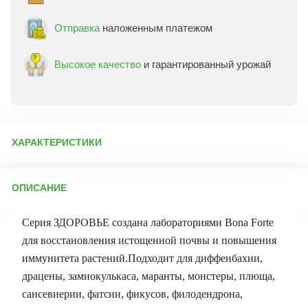
Отправка
наложенным платежом
Высокое качество
и гарантированный урожай
ХАРАКТЕРИСТИКИ
Артикул:
70777
ОПИСАНИЕ
Бренд товара:
Bona Forte
Фасовка:
285 мл
Серия ЗДОРОВЬЕ создана лабораториями Bona Forte
Срок отправки:
ежедневно
для восстановления истощенной почвы и повышения
иммунитета растений.Подходит для диффенбахии,
драцены, замиокулькаса, маранты, монстеры, плюща,
сансевиерии, фатсии, фикусов, филодендрона,