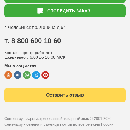
Акции
Как оформить заказ
ОТСЛЕДИТЬ ЗАКАЗ
Доставка
Статьи садоводу
Оплата
Оптовым покупателям
г. Челябинск
пр. Ленина д.64
Контакты
Вопрос-ответ
т. 8 800 600 10 60
Отдел по работе с клиентами
Контакт - центр работает
Политика конфиденциальности
Ежедневно с 6:00 до 18:00 МСК
Мы в соц.сетях
Публичная оферта
Оставить отзыв
Семена.ру - зарегистрированный товарный знак
© 2001-2026.
Семена.ру - семена и саженцы почтой во все регионы России