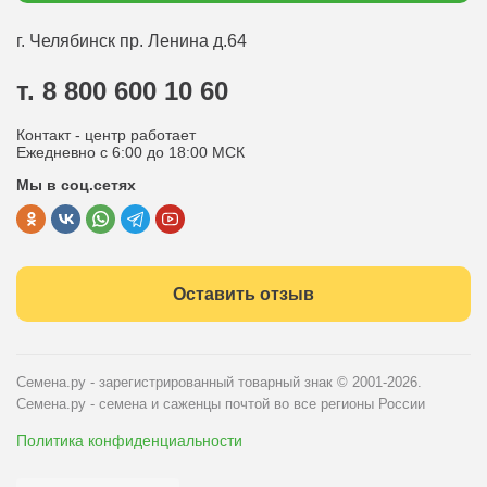
Статьи садоводу
Оплата
Оптовым покупателям
г. Челябинск
пр. Ленина д.64
Контакты
Вопрос-ответ
т. 8 800 600 10 60
Отдел по работе с клиентами
Контакт - центр работает
Политика конфиденциальности
Ежедневно с 6:00 до 18:00 МСК
Мы в соц.сетях
Публичная оферта
Оставить отзыв
Семена.ру - зарегистрированный товарный знак
© 2001-2026.
Семена.ру - семена и саженцы почтой во все регионы России
Политика конфиденциальности