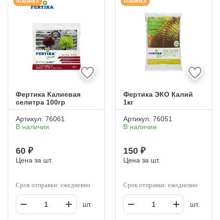
НОВИНКА
НОВИНКА
ДЛЯ КЛУБНИКИ
ОРГАНИК МИКС
ДЛЯ ОРХИДЕЙ
ОСМОКОТ
АЗОТНО-ФОСФОРНО-КАЛИЙНЫЕ
АЗОТНЫЕ
КАЛИЙНЫЕ
КОМПЛЕКСНЫЕ
ФОСФОРНО-КАЛИЙНЫЕ
ФОСФОРНЫЕ
МИНЕРАЛЬНЫЕ
ОРГАНИЧЕСКИЕ
ОРГАНОМИНЕРАЛЬНЫЕ
ЖИДКИЕ УДОБРЕНИЯ
Фертика Калиевая
Фертика ЭКО Калий
СУХИЕ
ГРАНУЛИРОВАННЫЕ
селитра 100гр
1кг
УНИВЕРСАЛЬНЫЕ
БАШИНКОМ
Артикул:
76061
Артикул:
76051
В наличии
В наличии
60 ₽
150 ₽
Цена за шт.
Цена за шт.
Срок отправки: ежедневно
Срок отправки: ежедневно
шт.
шт.