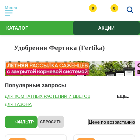
Меню
0
0
КАТАЛОГ
АКЦИИ
Удобрения Фертика (Fertika)
Популярные запросы
ДЛЯ КОМНАТНЫХ РАСТЕНИЙ И ЦВЕТОВ
ЕЩЁ...
ДЛЯ ГАЗОНА
ДЛЯ ДЕКОРАТИВНО-ЛИСТВЕННЫХ РАСТЕНИЙ
ДЛЯ ПЛОДОВЫХ КУЛЬТУР
ДЛЯ ХВОЙНЫХ
ФИЛЬТР
СБРОСИТЬ
ДЛЯ ОВОЩЕЙ
ДЛЯ ЦВЕТОВ
ДЛЯ ГОЛУБИКИ
ДЛЯ ГОРТЕНЗИЙ
ДЛЯ КАРТОФЕЛЯ