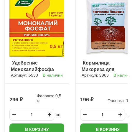
ㅤ Удобрение
ㅤ Кормилица
Монокалийфосфат
Микориза для
Артикул: 6530
В наличии
Артикул: 9963
В наличи
корней
универсальная
Фасовка: 0,5
296
196
кг
Фасовка: 1 л
шт.
шт.
В КОРЗИНУ
В КОРЗИНУ