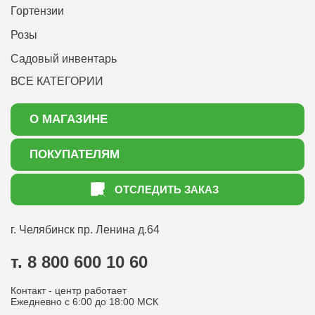
Гортензии
Розы
Садовый инвентарь
ВСЕ КАТЕГОРИИ
О МАГАЗИНЕ
О нас
ПОКУПАТЕЛЯМ
Акции
Как оформить заказ
ОТСЛЕДИТЬ ЗАКАЗ
Доставка
Статьи садоводу
Оплата
Оптовым покупателям
г. Челябинск
пр. Ленина д.64
Контакты
Вопрос-ответ
т. 8 800 600 10 60
Отдел по работе с клиентами
Контакт - центр работает
Политика конфиденциальности
Ежедневно с 6:00 до 18:00 МСК