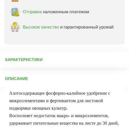
Отправка
наложенным платежом
Высокое качество
и гарантированный урожай
ХАРАКТЕРИСТИКИ
Артикул:
12855
ОПИСАНИЕ
Бренд товара:
Пермагробизнес
Фасовка:
30 г
Азотосодержащее фосфорно-калийное удобрение с
Срок отправки:
ежедневно
микроэлементами и фертивантом для листовой
подкормки овощных культур.
Восполняет недостаток макро- и микроэлементов,
удерживает питательные вещества на листе до 30 дней,