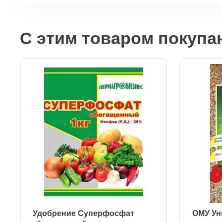
С этим товаром покупа
ㅤ Удобрение Суперфосфат
ㅤ ОМУ У