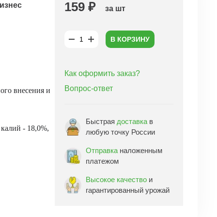
159 ₽
изнес
за шт
В КОРЗИНУ
Как оформить заказ?
Вопрос-ответ
ого внесения и
Быстрая
доставка
в
 калий - 18,0%,
любую точку России
Отправка
наложенным
платежом
Высокое качество
и
гарантированный урожай