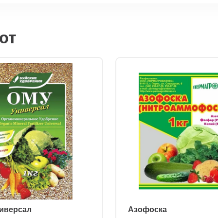
ют
ниверсал
ㅤ Азофоска