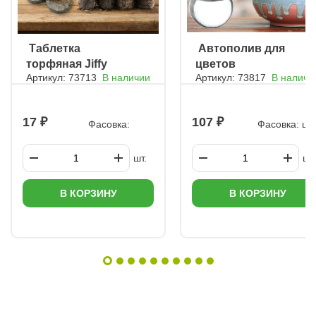
ㅤ Таблетка
ㅤ Автополив для
торфяная Jiffy
цветов
Артикул: 73713
В наличии
Артикул: 73817
В наличи
33мм
17
107
Фасовка:
Фасовка: шт
шт.
шт.
В КОРЗИНУ
В КОРЗИНУ