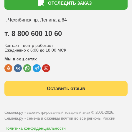
ОТСЛЕДИТЬ ЗАКАЗ
Доставка
Статьи садоводу
Оплата
Оптовым покупателям
г. Челябинск
пр. Ленина д.64
Контакты
Вопрос-ответ
т. 8 800 600 10 60
Отдел по работе с клиентами
Контакт - центр работает
Политика конфиденциальности
Ежедневно с 6:00 до 18:00 МСК
Мы в соц.сетях
Публичная оферта
Оставить отзыв
Семена.ру - зарегистрированный товарный знак
© 2001-2026.
Семена.ру - семена и саженцы почтой во все регионы России
Политика конфиденциальности