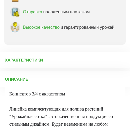
Отправка
наложенным платежом
Высокое качество
и гарантированный урожай
ХАРАКТЕРИСТИКИ
Артикул:
72401
ОПИСАНИЕ
Бренд товара:
Урожайная Сотка
Фасовка:
1 шт
Коннектор 3/4 с аквастопом
Срок отправки:
ежедневно
Линейка комплектующих для полива растений
"Урожайная сотка" - это качественная продукция со
стильным дизайном. Будет незаменима на любом