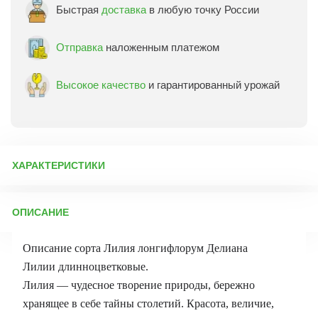
Быстрая
доставка
в любую точку России
Отправка
наложенным платежом
Высокое качество
и гарантированный урожай
ХАРАКТЕРИСТИКИ
Артикул:
75582
ОПИСАНИЕ
Бренд товара:
Сады России
Фасовка:
1 луковица
Описание сорта Лилия лонгифлорум Делиана
Срок отправки:
Осень 2026
Лилии длинноцветковые.
Лилия — чудесное творение природы, бережно
хранящее в себе тайны столетий. Красота, величие,