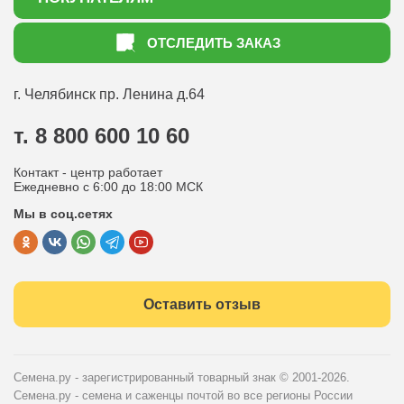
Акции
Как оформить заказ
ОТСЛЕДИТЬ ЗАКАЗ
Доставка
Статьи садоводу
Оплата
Оптовым покупателям
г. Челябинск
пр. Ленина д.64
Контакты
Вопрос-ответ
т. 8 800 600 10 60
Отдел по работе с клиентами
Контакт - центр работает
Политика конфиденциальности
Ежедневно с 6:00 до 18:00 МСК
Мы в соц.сетях
Публичная оферта
Оставить отзыв
Семена.ру - зарегистрированный товарный знак
© 2001-2026.
Семена.ру - семена и саженцы почтой во все регионы России