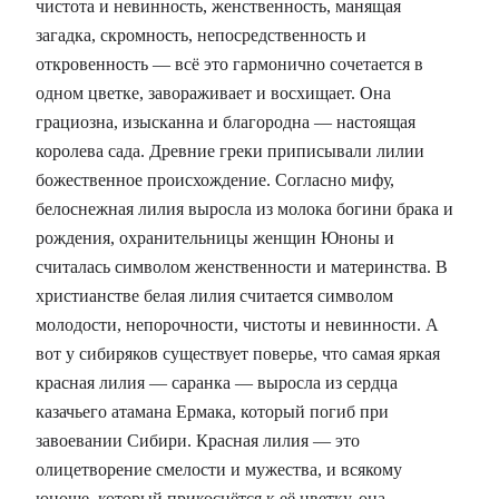
чистота и невинность, женственность, манящая
загадка, скромность, непосредственность и
откровенность — всё это гармонично сочетается в
одном цветке, завораживает и восхищает. Она
грациозна, изысканна и благородна — настоящая
королева сада. Древние греки приписывали лилии
божественное происхождение. Согласно мифу,
белоснежная лилия выросла из молока богини брака и
рождения, охранительницы женщин Юноны и
считалась символом женственности и материнства. В
христианстве белая лилия считается символом
молодости, непорочности, чистоты и невинности. А
вот у сибиряков существует поверье, что самая яркая
красная лилия — саранка — выросла из сердца
казачьего атамана Ермака, который погиб при
завоевании Сибири. Красная лилия — это
олицетворение смелости и мужества, и всякому
юноше, который прикоснётся к её цветку, она