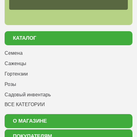
перед посадкой, профилактическое и лечебное опрыскивание.
Меры борьбы и профилактики появления насекомых-
вредителей на лилиях: опрыскивание растений
инсектицидными препаратами (например, «Инта-Виром»),
уничтожение сорняков, соблюдение агротехники растений.
КАТАЛОГ
Семена
Саженцы
Гортензии
Розы
Садовый инвентарь
ВСЕ КАТЕГОРИИ
О МАГАЗИНЕ
О нас
ПОКУПАТЕЛЯМ