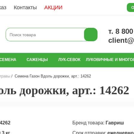
каз
Контакты
АКЦИИ
О
т. 8 80
client
СЕМЕНА
САЖЕНЦЫ
ЛУК-СЕВОК
ЛУКОВИЧНЫЕ И МНОГО
травы
Семена Газон Вдоль дорожки, арт.: 14262
ль дорожки, арт.: 14262
4262
Бренд товара:
Гавриш
,3 кг
Срок отправки:
ежедневно