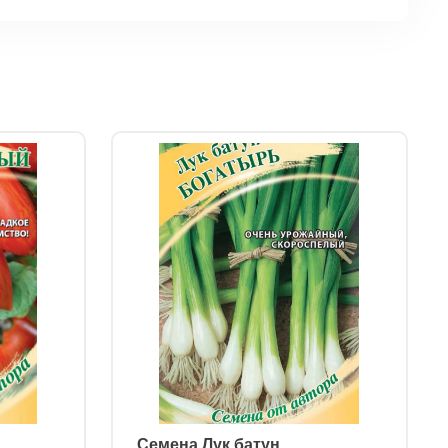
ㅤ Семена Лук батун