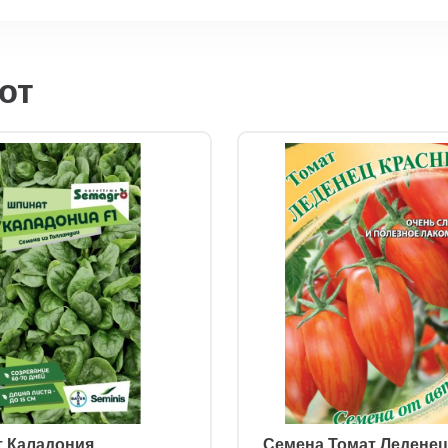
ют
т Каладония
ㅤ Семена Томат Леденец