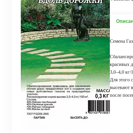
Описа
Семена Га
Сбалансиро
красивых д
3,0–4,0 кг/
Для этого 
высевают в
после посе