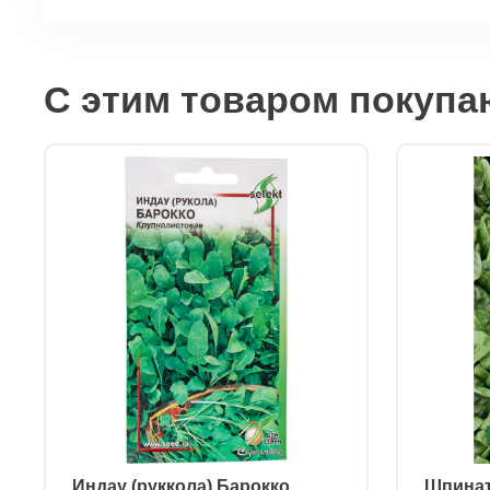
С этим товаром покупа
ㅤ Индау (руккола) Барокко
ㅤ Шпина