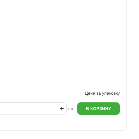
У
1
Цена за упаковку
шт.
В КОРЗИНУ
еж