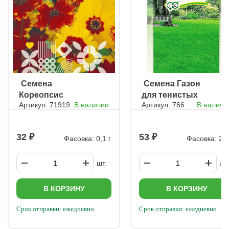
ㅤ Семена
ㅤ Семена Газон
Кореопсис
для тенистых
Артикул: 71919
В наличии
Артикул: 766
В наличи
красильный
мест
(смесь)
32
53
Фасовка: 0,1 г
Фасовка: 20 
шт.
шт.
В КОРЗИНУ
В КОРЗИНУ
Срок отправки: ежедневно
Срок отправки: ежедневно