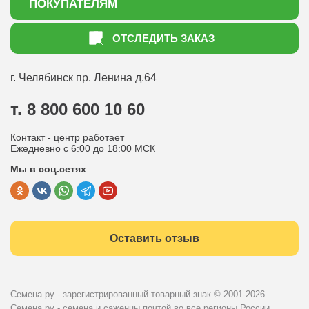
ПОКУПАТЕЛЯМ
Акции
Как оформить заказ
ОТСЛЕДИТЬ ЗАКАЗ
Доставка
Статьи садоводу
Оплата
Оптовым покупателям
г. Челябинск
пр. Ленина д.64
Контакты
Вопрос-ответ
т. 8 800 600 10 60
Отдел по работе с клиентами
Контакт - центр работает
Политика конфиденциальности
Ежедневно с 6:00 до 18:00 МСК
Мы в соц.сетях
Публичная оферта
Оставить отзыв
Семена.ру - зарегистрированный товарный знак
© 2001-2026.
Семена.ру - семена и саженцы почтой во все регионы России