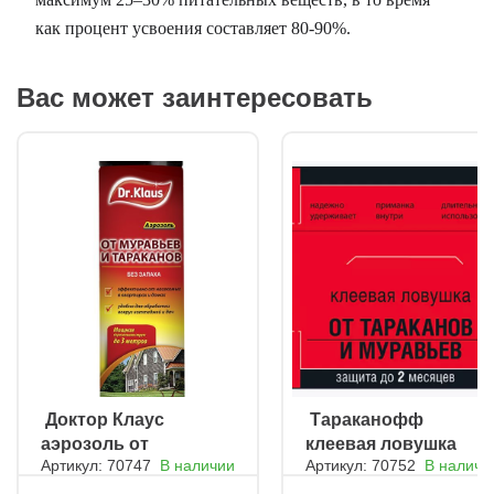
как процент усвоения составляет 80-90%.
Вас может заинтересовать
ㅤ Доктор Клаус
ㅤ Тараканофф
аэрозоль от
клеевая ловушка
Артикул: 70747
В наличии
Артикул: 70752
В наличи
муравьёв,
от тараканов и
тараконов и др.
муравьёв пакет