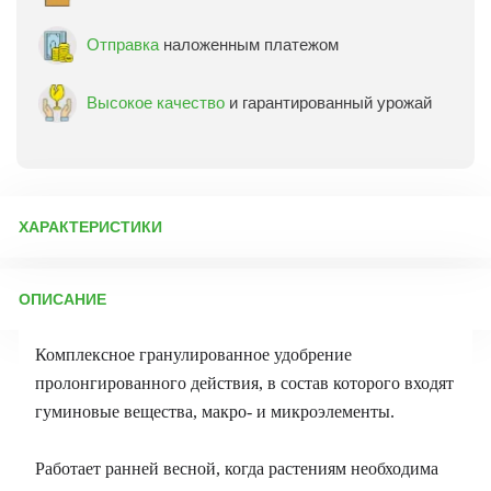
Отправка
наложенным платежом
Высокое качество
и гарантированный урожай
ХАРАКТЕРИСТИКИ
Артикул:
12807
ОПИСАНИЕ
Бренд товара:
ПермАгроБизнес
Фасовка:
1 кг
Комплексное гранулированное удобрение
Срок отправки:
ежедневно
пролонгированного действия, в состав которого входят
гуминовые вещества, макро- и микроэлементы.
Работает ранней весной, когда растениям необходима