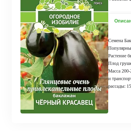
Описа
Семена Бак
Популярный
Растение б
Плод груше
Масса 200-2
и транспор
рассады: 1