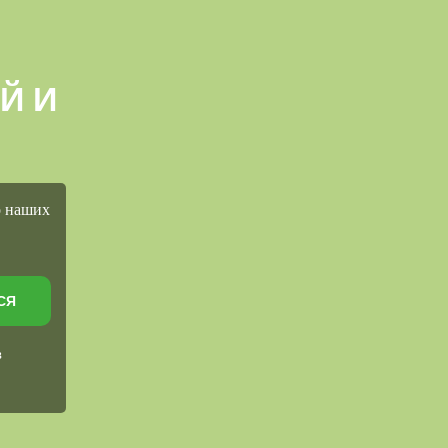
Й И
о наших
СЯ
в