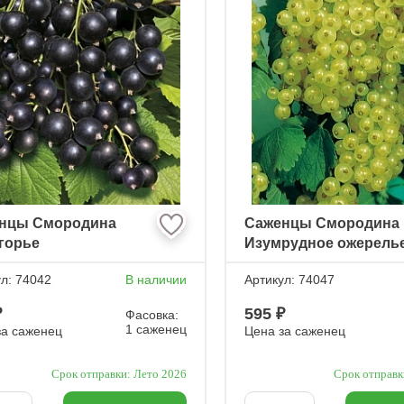
нцы Смородина
Саженцы Смородина
горье
Изумрудное ожерель
ул:
74042
В наличии
Артикул:
74047
₽
595 ₽
Фасовка:
1 саженец
за саженец
Цена за саженец
Срок отправки: Лето 2026
Срок отправк