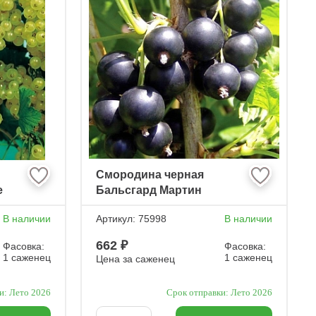
Смородина черная
е
Бальсгард Мартин
В наличии
Артикул:
75998
В наличии
662 ₽
Фасовка:
Фасовка:
1 саженец
1 саженец
Цена за саженец
и: Лето 2026
Срок отправки: Лето 2026