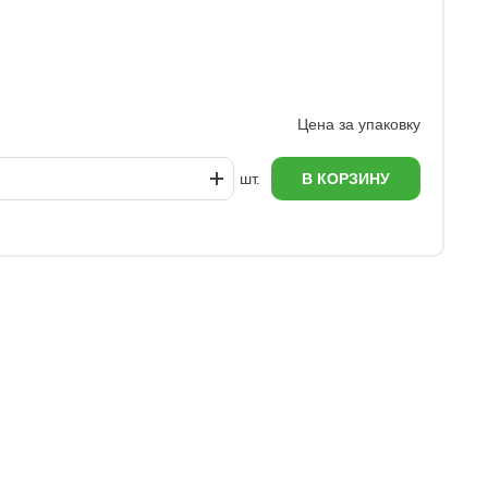
Г
1
Цена за упаковку
шт.
В КОРЗИНУ
еж