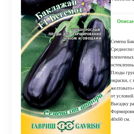
Описа
Семена Бак
Среднеспел
пленочных 
остекленны
Плоды груш
окраски, с
желтовато-б
от условий
Высадку ра
Формировка
40х60 см.