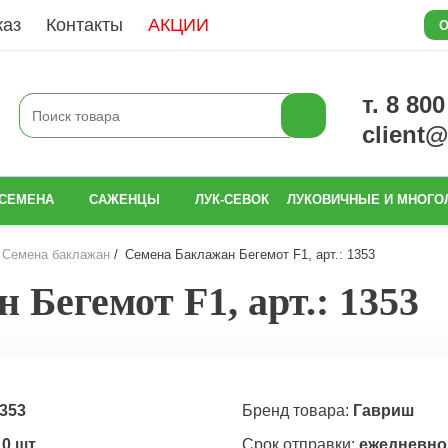
каз
Контакты
АКЦИИ
О
т. 8 80
client
СЕМЕНА
САЖЕНЦЫ
ЛУК-СЕВОК
ЛУКОВИЧНЫЕ И МНОГО
Семена баклажан
Семена Баклажан Бегемот F1, арт.: 1353
Бегемот F1, арт.: 1353
353
Бренд товара:
Гавриш
10 шт
Срок отправки:
ежедневно