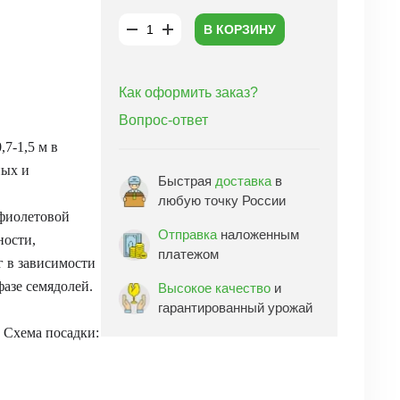
В КОРЗИНУ
Как оформить заказ?
Вопрос-ответ
7-1,5 м в
ных и
Быстрая
доставка
в
любую точку России
-фиолетовой
Отправка
наложенным
ности,
платежом
кг в зависимости
фазе семядолей.
Высокое качество
и
гарантированный урожай
 Схема посадки: